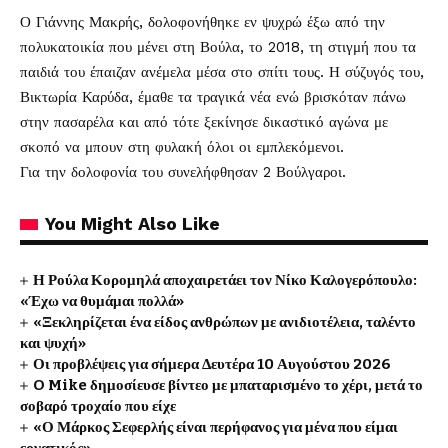
Ο Γιάννης Μακρής, δολοφονήθηκε εν ψυχρώ έξω από την
πολυκατοικία που μένει στη Βούλα, το 2018
, τη στιγμή που τα
παιδιά του έπαιζαν ανέμελα μέσα στο σπίτι τους. Η σύζυγός του,
Βικτωρία Καρύδα, έμαθε τα τραγικά νέα ενώ βρισκόταν πάνω
στην πασαρέλα και από τότε ξεκίνησε δικαστικό αγώνα με
σκοπό να μπουν στη φυλακή όλοι οι εμπλεκόμενοι.
Για την δολοφονία του συνελήφθησαν 2 Βούλγαροι.
You Might Also Like
Η Ρούλα Κορομηλά αποχαιρετάει τον Νίκο Καλογερόπουλο:
«Έχω να θυμάμαι πολλά»
«Ξεκληρίζεται ένα είδος ανθρώπων με ανιδιοτέλεια, ταλέντο
και ψυχή»
Οι προβλέψεις για σήμερα Δευτέρα 10 Αυγούστου 2026
O Mike δημοσίευσε βίντεο με μπαταρισμένο το χέρι, μετά το
σοβαρό τροχαίο που είχε
«Ο Μάρκος Σεφερλής είναι περήφανος για μένα που είμαι