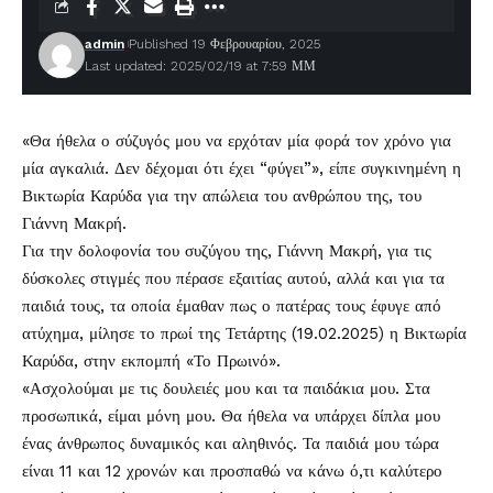
admin
Published 19 Φεβρουαρίου, 2025
Last updated: 2025/02/19 at 7:59 ΜΜ
«Θα ήθελα ο σύζυγός μου να ερχόταν μία φορά τον χρόνο για
μία αγκαλιά. Δεν δέχομαι ότι έχει “φύγει”», είπε συγκινημένη η
Βικτωρία Καρύδα
για την απώλεια του ανθρώπου της, του
Γιάννη Μακρή
.
Για την δολοφονία του συζύγου της, Γιάννη Μακρή, για τις
δύσκολες στιγμές που πέρασε εξαιτίας αυτού, αλλά και για τα
παιδιά τους, τα οποία έμαθαν πως ο πατέρας τους έφυγε από
ατύχημα, μίλησε το πρωί της Τετάρτης (19.02.2025) η Βικτωρία
Καρύδα, στην εκπομπή «Το Πρωινό».
«Ασχολούμαι με τις δουλειές μου και τα παιδάκια μου. Στα
προσωπικά, είμαι μόνη μου. Θα ήθελα να υπάρχει δίπλα μου
ένας άνθρωπος δυναμικός και αληθινός. Τα παιδιά μου τώρα
είναι 11 και 12 χρονών και προσπαθώ να κάνω ό,τι καλύτερο