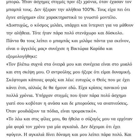
μπορώ. Ήταν άσχημες στιγμές πριν έξι χρόνια, όταν έχασαν τον
μπαμπά τους. Δεν ήξεραν την αλήθεια 100%. Τους είχα πει ότι
έγινε ατύχημα» είπε χαρακτηριστικά το γνωστό μοντέλο.
«Δυστυχώς, ο κόσμος μιλάει, υπάρχει και ίντερνετ για να μάθουν
την αλήθεια. Τότε ήταν πάρα πολύ στενάχωρο και δύσκολο.
Πάντα θα τους λείπει ο μπαμπάς και μιλάμε πάντα για εκείνον,
είναι ο άγγελός μας» συνέχισε η Βικτώρια Καρύδα και
εξομολογήθηκε:
«Τον βλέπω συχνά στα όνειρά μου και συνέχεια είναι στο μυαλό
και στη σκέψη μου. Ο αντρούλης μου ήξερε ότι είμαι δυναμική.
Σκέφτομαι κάποιες φορές και λέω: ευτυχώς ο Θεός που με έχει
κάνει έτσι, αλλιώς δε θα ήμουν εδώ. Είχα κρίσεις πανικού για
πολλά χρόνια. Υπήρχαν στιγμές που ήταν πάρα πολύ άσχημο
γιατί σου κοβόταν η ανάσα και δε μπορούσες να αναπνεύσεις.
Όταν μουδιάζουν τα πόδια, είναι τρομακτικό».
«Το λέω και στις φίλες μου, θα ήθελα ο σύζυγός μου να ερχόταν
μία φορά τον χρόνο για μία αγκαλιά. Δεν δέχομαι ότι έχει
«φύγει». Η αγκαλιά δίνει δύναμη και μου λείπει πάρα πολύ. Και