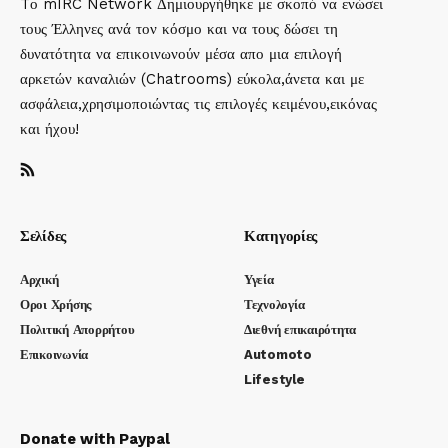
Tο mIRC Network Δημιουργήθηκε με σκοπό να ενώσει
τους Έλληνες ανά τον κόσμο και να τους δώσει τη
δυνατότητα να επικοινωνούν μέσα απο μια επιλογή
αρκετών καναλιών (Chatrooms) εύκολα,άνετα και με
ασφάλεια,χρησιμοποιώντας τις επιλογές κειμένου,εικόνας
και ήχου!
Σελίδες
Κατηγορίες
Αρχική
Υγεία
Οροι Χρήσης
Τεχνολογία
Πολιτική Απορρήτου
Διεθνή επικαιρότητα
Επικοινωνία
Automoto
Lifestyle
Donate with Paypal