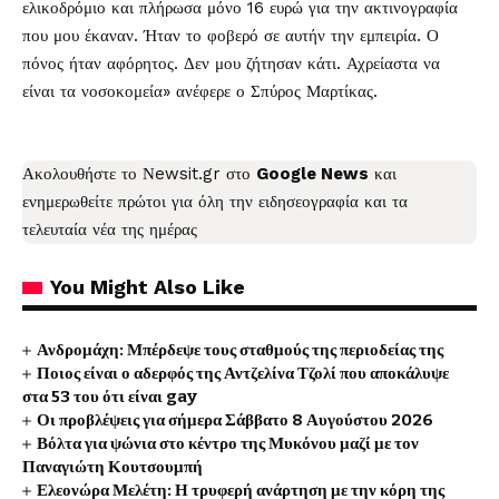
ελικοδρόμιο και πλήρωσα μόνο 16 ευρώ για την ακτινογραφία
που μου έκαναν. Ήταν το φοβερό σε αυτήν την εμπειρία. Ο
πόνος ήταν αφόρητος. Δεν μου ζήτησαν κάτι. Αχρείαστα να
είναι τα νοσοκομεία» ανέφερε ο Σπύρος Μαρτίκας.
Ακολουθήστε το
Νewsit.gr
στο
Google News
και
ενημερωθείτε πρώτοι για όλη την ειδησεογραφία και τα
τελευταία νέα
της ημέρας
You Might Also Like
Ανδρομάχη: Μπέρδεψε τους σταθμούς της περιοδείας της
Ποιος είναι ο αδερφός της Αντζελίνα Τζολί που αποκάλυψε
στα 53 του ότι είναι gay
Οι προβλέψεις για σήμερα Σάββατο 8 Αυγούστου 2026
Βόλτα για ψώνια στο κέντρο της Μυκόνου μαζί με τον
Παναγιώτη Κουτσουμπή
Ελεονώρα Μελέτη: Η τρυφερή ανάρτηση με την κόρη της