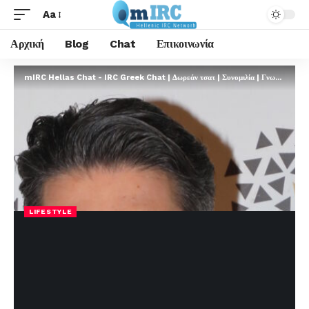
Aa
Αρχική
Blog
Chat
Επικοινωνία
mIRC Hellas Chat - IRC Greek Chat | Δωρεάν τσατ | Συνομιλία | Γνωριμίες | FREE
LIFESTYLE