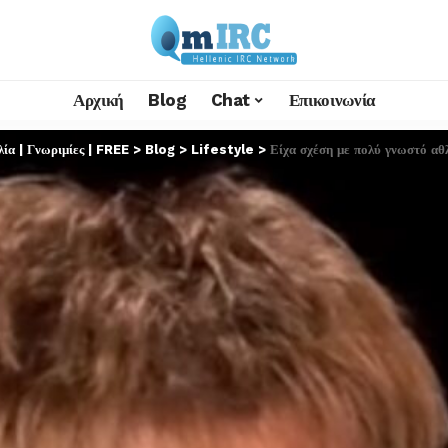
Αρχική
Blog
Chat
Επικοινωνία
α | Γνωριμίες | FREE
>
Blog
>
Lifestyle
>
Είχα σχέση με πολύ γνωστό αθ