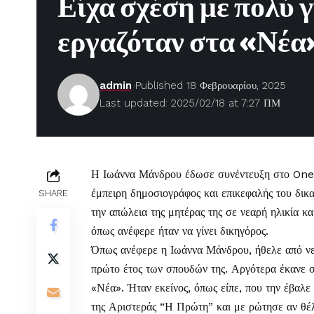
Είχα σχέση με πολύ
εργαζόταν στα «Νέα
admin
Published 18 Φεβρουαρίου, 2025
Last updated: 2025/02/18 at 7:27 ΠΜ
Η
Ιωάννα Μάνδρου
έδωσε συνέντευξη στο One 
έμπειρη δημοσιογράφος και επικεφαλής του δικα
SHARE
την απώλεια της μητέρας της σε νεαρή ηλικία κα
όπως ανέφερε ήταν να γίνει δικηγόρος.
Όπως ανέφερε η Ιωάννα Μάνδρου, ήθελε από νεαρ
πρώτο έτος των σπουδών της. Αργότερα έκανε 
«Νέα». Ήταν εκείνος, όπως είπε, που την έβαλε
της Αριστεράς “Η Πρώτη” και με ρώτησε αν θέ