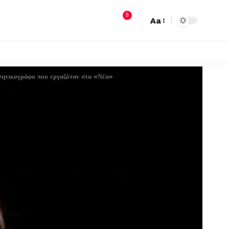
9
Aa
λητικογράφο που εργαζόταν στα «Νέα»