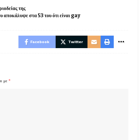
ριοδείας της
ου αποκάλυψε στα 53 του ότι είναι gay
Facebook
Twitter
αι με
*