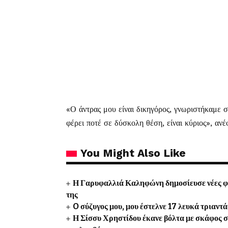
«Ο άντρας μου είναι δικηγόρος, γνωριστήκαμε σ
φέρει ποτέ σε δύσκολη θέση, είναι κύριος», αν
You Might Also Like
Η Γαρυφαλλιά Καληφώνη δημοσίευσε νέες φω
της
O σύζυγος μου, μου έστελνε 17 λευκά τριαντά
Η Σίσσυ Χρηστίδου έκανε βόλτα με σκάφος σ