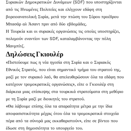
Συριακών Δημοκρατικών Δυνάμεων (SDF) που υποστηρίζονται
από τις Ηνωμένες Πολιτείες και ελέγχουν εδάφη στη
βορειοανατολική Συρία, μετά την πτώση του Σύρου προέδρου
Μπασάρ αλ Άσαντ πριν από δύο εβδομάδες.
Η Τουρκία και οι συριακές οργανώσεις τις οποίες υποστηρίζει,
πολεμούν εναντίον των SDF, καταλαμβάνοντας την πόλη
Μανμπίτζ.
Δηλώσεις Γκιουλέρ
«Πιστεύουμε πως η νέα ηγεσία στη Συρία και ο Συριακός
Εθνικός Στρατός, που είναι σημαντικό τμήμα του στρατού της,
μαζί με τον συριακό λαό, θα απελευθερώσουν όλα τα εδάφη που
κατέχουν τρομοκρατικές οργανώσεις», είπε ο Γκιουλέρ στη
διάρκεια μιας επίσκεψης στα τουρκικά στρατεύματα στη μεθόριο
με τη Συρία μαζί με διοικητές του στρατού.
«Θα λάβουμε επίσης όλα τα απαραίτητα μέτρα με την ίδια
αποφασιστικότητα μέχρις ότου όλα τα τρομοκρατικά στοιχεία
πέρα από τα σύνορά μας εκκαθαριστούν», είπε σε βίντεο που
έδωσε στη δημοσιότητα το υπουργείο του.