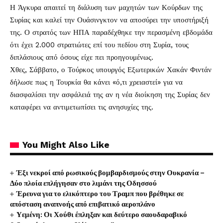
Η Άγκυρα απαιτεί τη διάλυση των μαχητών των Κούρδων της
Συρίας και καλεί την Ουάσινγκτον να αποσύρει την υποστήριξή
της. Ο στρατός των ΗΠΑ παραδέχθηκε την περασμένη εβδομάδα
ότι έχει 2.000 στρατιώτες επί του πεδίου στη Συρία, τους
διπλάσιους από όσους είχε πει προηγουμένως.
Χθες, Σάββατο, ο Τούρκος υπουργός Εξωτερικών Χακάν Φιντάν
δήλωσε πως η Τουρκία θα κάνει «ό,τι χρειαστεί» για να
διασφαλίσει την ασφάλειά της αν η νέα διοίκηση της Συρίας δεν
καταφέρει να αντιμετωπίσει τις ανησυχίες της.
You Might Also Like
Έξι νεκροί από ρωσικούς βομβαρδισμούς στην Ουκρανία –
Δύο πλοία επλήγησαν στο λιμάνι της Οδησσού
Έρευνα για το ελικόπτερο του Τραμπ που βρέθηκε σε
απόσταση αναπνοής από επιβατικό αεροπλάνο
Υεμένη: Οι Χούθι έπληξαν και δεύτερο σαουδαραβικό