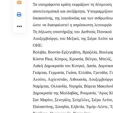
Τα υπογράφοντα κράτη εκφράζουν τη δέσμευση τ
αποτελεσματικά και ανεξάρτητα. Υπογραμμίζουν
δικαιοσύνης, της λογοδοσίας και των ανθρωπίν
ώστε να διασφαλιστεί η απρόσκοπτη λειτουργία
Τη δήλωση υποστήριξης του Διεθνούς Ποινικού 
Λουξεμβούργο, του Μεξικό, της Σιέρα Λεόνε κ
ΟΗΕ:
Βολιβία, Βοσνία-Ερζεγοβίνη, Βραζιλία, Βουλγα
Κόστα Ρίκα, Κύπρος, Κροατία, Βέλγιο, Μπελίζ,
Λαϊκή Δημοκρατία του Κονγκό, Δανία, Δομινικα
Γκάμπια, Γερμανία, Γκάνα, Ελλάδα, Γρενάδα, Γο
Λεσότο, Λιχτενστάιν, Λιθουανία, Λουξεμβούργ
Ναμίμπια, Ολλανδία, Νιγηρία, Βόρεια Μακεδον
Δημοκρατία της Μολδαβίας, Ρουμανία, ‘Αγιος Κίτ
Σαν Μαρίνο, Σενεγάλη, Σεϋχέλλες, Σιέρα Λεόνε,
Παλαιστίνης, Σουηδία, Ελβετία, Τιμόρ-Λέστε, 