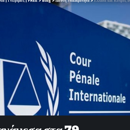
α | Γνωριμίες | FREE
>
Blog
>
Διεθνή επικαιρότητα
>
Ελλάδα και Κύπρος ανάμε