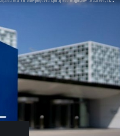
σα στα 79 υπογράφοντα κράτη που στηρίζουν το Διεθνές Ποινικό Δικαστήριο