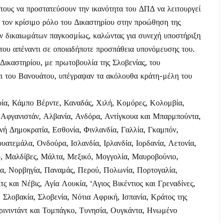
ους να προστατεύσουν την ικανότητα του ΔΠΔ να λειτουργεί
 τον κρίσιμο ρόλο του Δικαστηρίου στην προώθηση της
ων δικαιωμάτων παγκοσμίως, καλώντας για συνεχή υποστήριξη
 του απέναντι σε οποιαδήποτε προσπάθεια υπονόμευσης του.
Δικαστηρίου, με πρωτοβουλία της Σλοβενίας, του
αι του Βανουάτου, υπέγραψαν τα ακόλουθα κράτη-μέλη του
ρία, Κάμπο Βέρντε, Καναδάς, Χιλή, Κομόρες, Κολομβία,
 Αφγανιστάν, Αλβανία, Ανδόρα, Αντίγκουα και Μπαρμπούντα,
νή Δημοκρατία, Εσθονία, Φινλανδία, Γαλλία, Γκαμπόν,
υατεμάλα, Ονδούρα, Ισλανδία, Ιρλανδία, Ιορδανία, Λετονία,
ο, Μαλδίβες, Μάλτα, Μεξικό, Μογγολία, Μαυροβούνιο,
ία, Νορβηγία, Παναμάς, Περού, Πολωνία, Πορτογαλία,
ς και Νέβις, Αγία Λουκία, ‘Αγιος Βικέντιος και Γρεναδίνες,
 Σλοβακία, Σλοβενία, Νότια Αφρική, Ισπανία, Κράτος της
Τρινιντάντ και Τομπάγκο, Τυνησία, Ουγκάντα, Ηνωμένο