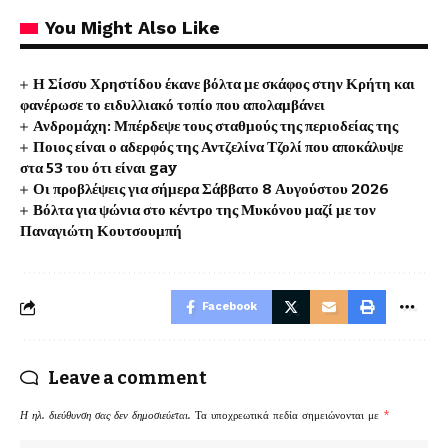
You Might Also Like
Η Σίσσυ Χρηστίδου έκανε βόλτα με σκάφος στην Κρήτη και
φανέρωσε το ειδυλλιακό τοπίο που απολαμβάνει
Ανδρομάχη: Μπέρδεψε τους σταθμούς της περιοδείας της
Ποιος είναι ο αδερφός της Αντζελίνα Τζολί που αποκάλυψε
στα 53 του ότι είναι gay
Οι προβλέψεις για σήμερα Σάββατο 8 Αυγούστου 2026
Βόλτα για ψώνια στο κέντρο της Μυκόνου μαζί με τον
Παναγιώτη Κουτσουμπή
Facebook
Leave a comment
Η ηλ. διεύθυνση σας δεν δημοσιεύεται.
Τα υποχρεωτικά πεδία σημειώνονται με
*