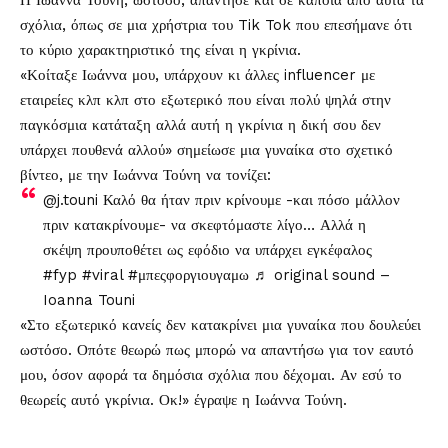
Η Ιωάννα Τούνη, ωστόσο, απάντησε και σε κάποια από αυτά τα
σχόλια, όπως σε μια χρήστρια του Tik Tok που επεσήμανε ότι
το κύριο χαρακτηριστικό της είναι η γκρίνια.
«Κοίταξε Ιωάννα μου, υπάρχουν κι άλλες influencer με
εταιρείες κλπ κλπ στο εξωτερικό που είναι πολύ ψηλά στην
παγκόσμια κατάταξη αλλά αυτή η γκρίνια η δική σου δεν
υπάρχει πουθενά αλλού» σημείωσε μια γυναίκα στο σχετικό
βίντεο, με την Ιωάννα Τούνη να τονίζει:
@j.touni
Καλό θα ήταν πριν κρίνουμε -και πόσο μάλλον
πριν κατακρίνουμε- να σκεφτόμαστε λίγο… Αλλά η
σκέψη προυποθέτει ως εφόδιο να υπάρχει εγκέφαλος
#fyp
#viral
#μπεςφοργιουγαμω
♬ original sound –
Ioanna Touni
«Στο εξωτερικό κανείς δεν κατακρίνει μια γυναίκα που δουλεύει
ωστόσο. Οπότε θεωρώ πως μπορώ να απαντήσω για τον εαυτό
μου, όσον αφορά τα δημόσια σχόλια που δέχομαι. Αν εσύ το
θεωρείς αυτό γκρίνια. Οκ!» έγραψε η Ιωάννα Τούνη.