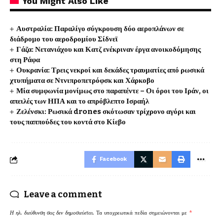
You Might Also Like
Αυστραλία: Παραλίγο σύγκρουση δύο αεροπλάνων σε
διάδρομο του αεροδρομίου Σίδνεϊ
Γάζα: Νετανιάχου και Κατζ ενέκριναν έργα ανοικοδόμησης
στη Ράφα
Ουκρανία: Τρεις νεκροί και δεκάδες τραυματίες από ρωσικά
χτυπήματα σε Ντνιπροπετρόφσκ και Χάρκοβο
Μία συμφωνία μονίμως στο παραπέντε – Οι όροι του Ιράν, οι
απειλές των ΗΠΑ και το απρόβλεπτο Ισραήλ
Ζελένσκι: Ρωσικά drones σκότωσαν τρίχρονο αγόρι και
τους παππούδες του κοντά στο Κίεβο
Facebook
Leave a comment
Η ηλ. διεύθυνση σας δεν δημοσιεύεται.
Τα υποχρεωτικά πεδία σημειώνονται με
*