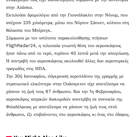
στην Αλάσκα.
Εκτελούσε δρομολόγιο από την Γιουνάλακλιτ στην Νόουμ, που
απέχουν 235 χιλιόμετρα, μέσω του Νόρτον Σάουντ, κόλπου στη
θάλασσα του Μπέρινγκ.
Σύμφωνα με τον ιστότοπο παρακολούθησης πτήσεων
FlighRadar24, η τελευταία γνωστή θέση του αεροσκάφους
ήταν πάνω από το νερό, περίπου 40 λεπτά μετά την απογείωση.
Η συντριβή του αεροσκάφους ακολουθεί άλλες δυο αεροπορικές
τραγωδίες στις ΗΠΑ.
Την 30ή Ιανουαρίου, σύγκρουση αεροπλάνου της γραμμής με
στρατιωτικό ελικόπτερο στην Ουάσιγκτον είχε αποτέλεσμα να
χάσουν τη ζωή τους 67 άνθρωποι. Και την 1η Φεβρουαρίου,
αεροσκάφος ιατρικών διακομιδών συνετρίβη σε συνοικία της
Φιλαδέλφειας με αποτέλεσμα να χάσουν τη ζωή τους επτά
άνθρωποι, έξι επιβαίνοντες στο αεροσκάφος κι ένας στο έδαφος.