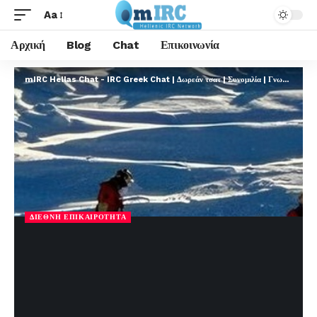
Aa
Αρχική
Blog
Chat
Επικοινωνία
mIRC Hellas Chat - IRC Greek Chat | Δωρεάν τσατ | Συνομιλία | Γνωριμίες | FREE
ΔΙΕΘΝΉ ΕΠΙΚΑΙΡΌΤΗΤΑ