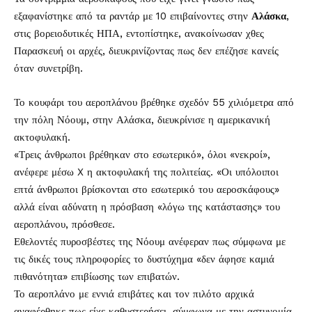
εξαφανίστηκε από τα ραντάρ με 10 επιβαίνοντες στην
Αλάσκα
,
στις βορειοδυτικές ΗΠΑ, εντοπίστηκε, ανακοίνωσαν χθες
Παρασκευή οι αρχές, διευκρινίζοντας πως δεν επέζησε κανείς
όταν συνετρίβη.
Το κουφάρι του αεροπλάνου βρέθηκε σχεδόν 55 χιλιόμετρα από
την πόλη Νόουμ, στην Αλάσκα, διευκρίνισε η αμερικανική
ακτοφυλακή.
«Τρεις άνθρωποι βρέθηκαν στο εσωτερικό», όλοι «νεκροί»,
ανέφερε μέσω X η ακτοφυλακή της πολιτείας. «Οι υπόλοιποι
επτά άνθρωποι βρίσκονται στο εσωτερικό του αεροσκάφους»
αλλά είναι αδύνατη η πρόσβαση «λόγω της κατάστασης» του
αεροπλάνου, πρόσθεσε.
Εθελοντές πυροσβέστες της Νόουμ ανέφεραν πως σύμφωνα με
τις δικές τους πληροφορίες το δυστύχημα «δεν άφησε καμιά
πιθανότητα» επιβίωσης των επιβατών.
Το αεροπλάνο με εννιά επιβάτες και τον πιλότο αρχικά
αναφέρθηκε πως είχε καθυστερήσει, σύμφωνα με την αστυνομία