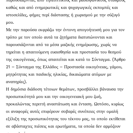
παρουσιάζονται, από τηλεοπτικούς και ραδιοφωνικούς σταθμούς
καθώς και από ενημερωτικές και ψυχαγωγικές εκπομπές και
ιστοσελίδες, φήμες περί διάστασης ή χωρισμού με την σύζυγό
μου.
Με την παρούσα εκφράζω την έντονη απογοήτευσή μου για τον
τρόπο με τον οποίο αυτά τα ζητήματα διατυπώνονται και
παρουσιάζονται από τα μέσα μαζικής ενημέρωσης, χωρίς να
τηρείται η απαιτούμενη ευαισθησία και προστασία του θεσμού
της οικογένειας, όπως απαιτείται και κατά το Σύνταγμα. (Άρθρο
21 – Σύνταγμα της Ελλάδος – Προστασία οικογένειας, γάμου,
μητρότητας και παιδικής ηλικίας, δικαιώματα ατόμων με
αναπηρίες).
Η δημόσια διάδοση τέτοιων θεμάτων, προσβάλλει βάναυσα την
προσωπικότητά μου και την οικογενειακή μου ζωή,
προκαλώντας περιττή αναστάτωση και ένταση. Ωστόσο, κυρίως
οι αναφορές αυτές επιφέρουν σοβαρές συνέπειες στην ομαλή
εξέλιξη της προσωπικότητας του τέκνου μας, το οποίο εκτίθεται
σε αβάσταχτες πιέσεις και ερωτήματα, τα οποία δεν αρμόζουν