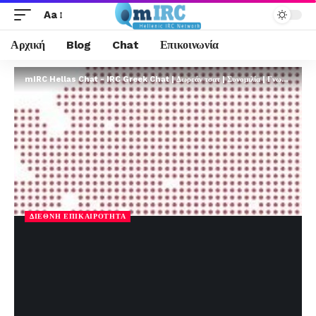
Aa
Αρχική
Blog
Chat
Επικοινωνία
mIRC Hellas Chat - IRC Greek Chat | Δωρεάν τσατ | Συνομιλία | Γνωριμίες | FREE
ΔΙΕΘΝΉ ΕΠΙΚΑΙΡΌΤΗΤΑ