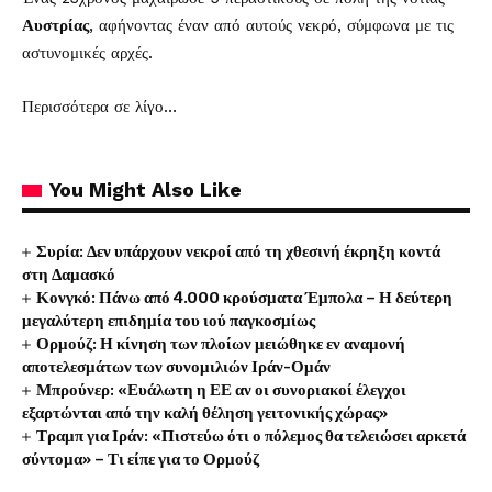
Αυστρίας
, αφήνοντας έναν από αυτούς νεκρό, σύμφωνα με τις
αστυνομικές αρχές.
Περισσότερα σε λίγο…
You Might Also Like
Συρία: Δεν υπάρχουν νεκροί από τη χθεσινή έκρηξη κοντά
στη Δαμασκό
Κονγκό: Πάνω από 4.000 κρούσματα Έμπολα – Η δεύτερη
μεγαλύτερη επιδημία του ιού παγκοσμίως
Ορμούζ: Η κίνηση των πλοίων μειώθηκε εν αναμονή
αποτελεσμάτων των συνομιλιών Ιράν-Ομάν
Μπρούνερ: «Ευάλωτη η ΕΕ αν οι συνοριακοί έλεγχοι
εξαρτώνται από την καλή θέληση γειτονικής χώρας»
Τραμπ για Ιράν: «Πιστεύω ότι ο πόλεμος θα τελειώσει αρκετά
σύντομα» – Τι είπε για το Ορμούζ