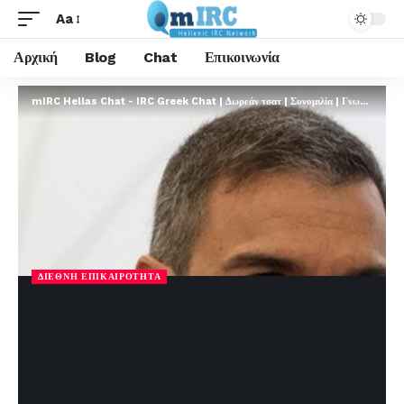
Aa
Αρχική
Blog
Chat
Επικοινωνία
mIRC Hellas Chat - IRC Greek Chat | Δωρεάν τσατ | Συνομιλία | Γνωριμίες | FREE
ΔΙΕΘΝΉ ΕΠΙΚΑΙΡΌΤΗΤΑ