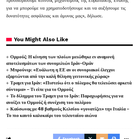
προσδιορίσουμε κοινούς μηχανισμούς της Ευρωπαϊκής Ένωσης
για να μπορούμε να χρηματοδοτήσουμε και να αυξήσουμε τις
δυνατότητες ασφάλειας και άμυνας μας», δήλωσε.
You Might Also Like
Ορμούζ: Η κίνηση των πλοίων μειώθηκε εν αναμονή
αποτελεσμάτων των συνομιλιών Ιράν-Ομάν
Μπρούνερ: «Ευάλωτη η ΕΕ αν οι συνοριακοί έλεγχοι
εξαρτώνται από την καλή θέληση γειτονικής χώρας»
Τραμπ για Ιράν: «Πιστεύω ότι ο πόλεμος θα τελειώσει αρκετά
σύντομα» – Τι είπε για το Ορμούζ
Το δίλημμα του Τραμπ για το Ιράν: Παραχωρήσεις για να
ανοίξει το Ορμούζ ή συνέχιση του πολέμου
Καύσωνας με 48 βαθμούς Κελσίου «γονατίζει» την Ιταλία –
Το πιο καυτό καλοκαίρι του τελευταίου αιώνα
Facebook