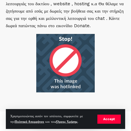
λειτουργιάς του δικτύου , website , hosting κ.α Θα θέλαμε να
ζητήσουμε από εσάς με δωρεές την βοήθεια σας και την στήριξη
σας για την ορθή και μελλοντική λειτουργιά του chat . Κάντε
δωρεά πατώντας πάνω στο εικονίδιο Donate.
Χρησιμοποιώντας αυτόν τον ιστότοπο, συμφωνείτε με
mirc.gr 2023 Copyright %year%, All Rights Reserved |
by
Sp
|
Accept
την
Πολιτική Απορρήτου
και τους
Όρους Χρήσης
.
Hosted by
RealHosting