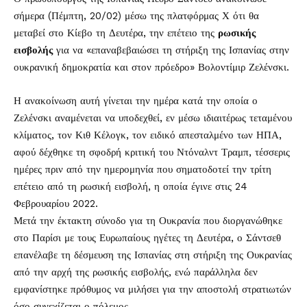
σήμερα (Πέμπτη, 20/02) μέσω της πλατφόρμας Χ ότι θα
μεταβεί στο Κίεβο τη Δευτέρα, την επέτειο της
ρωσικής
εισβολής
για να «επαναβεβαιώσει τη στήριξη της Ισπανίας στην
ουκρανική δημοκρατία και στον πρόεδρο» Βολοντίμιρ Ζελένσκι.
Η ανακοίνωση αυτή γίνεται την ημέρα κατά την οποία ο
Ζελένσκι αναμένεται να υποδεχθεί, εν μέσω ιδιαιτέρως τεταμένου
κλίματος, τον Κιθ Κέλογκ, τον ειδικό απεσταλμένο των ΗΠΑ,
αφού δέχθηκε τη σφοδρή κριτική του Ντόναλντ Τραμπ, τέσσερις
ημέρες πριν από την ημερομηνία που σηματοδοτεί την τρίτη
επέτειο από τη ρωσική εισβολή, η οποία έγινε στις 24
Φεβρουαρίου 2022.
Μετά την έκτακτη σύνοδο για τη Ουκρανία που διοργανώθηκε
στο Παρίσι με τους Ευρωπαίους ηγέτες τη Δευτέρα, ο Σάντσεθ
επανέλαβε τη δέσμευση της Ισπανίας στη στήριξη της Ουκρανίας
από την αρχή της ρωσικής εισβολής, ενώ παράλληλα δεν
εμφανίστηκε πρόθυμος να μιλήσει για την αποστολή στρατιωτών
όσο συνεχίζεται ο πόλεμος.