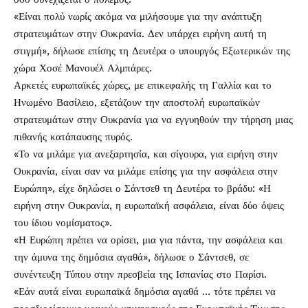
«Είναι πολύ νωρίς ακόμα να μιλήσουμε για την ανάπτυξη
στρατευμάτων στην Ουκρανία. Δεν υπάρχει ειρήνη αυτή τη
στιγμή», δήλωσε επίσης τη Δευτέρα ο υπουργός Εξωτερικών της
χώρα Χοσέ Μανουέλ Αλμπάρες.
Αρκετές ευρωπαϊκές χώρες, με επικεφαλής τη Γαλλία και το
Ηνωμένο Βασίλειο, εξετάζουν την αποστολή ευρωπαϊκών
στρατευμάτων στην Ουκρανία για να εγγυηθούν την τήρηση μιας
πιθανής κατάπαυσης πυρός.
«Το να μιλάμε για ανεξαρτησία, και σίγουρα, για ειρήνη στην
Ουκρανία, είναι σαν να μιλάμε επίσης για την ασφάλεια στην
Ευρώπη», είχε δηλώσει ο Σάντσεθ τη Δευτέρα το βράδυ: «Η
ειρήνη στην Ουκρανία, η ευρωπαϊκή ασφάλεια, είναι δύο όψεις
του ίδιου νομίσματος».
«Η Ευρώπη πρέπει να ορίσει, μια για πάντα, την ασφάλεια και
την άμυνα της δημόσια αγαθά», δήλωσε ο Σάντσεθ, σε
συνέντευξη Τύπου στην πρεσβεία της Ισπανίας στο Παρίσι.
«Εάν αυτά είναι ευρωπαϊκά δημόσια αγαθά … τότε πρέπει να