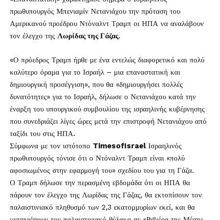
πρωθυπουργός Μπενιαμίν Νετανιάχου την πρόταση του
Αμερικανού προέδρου Ντόναλντ Τραμπ οι ΗΠΑ να αναλάβουν
τον έλεγχο της
Λωρίδας της Γάζας
.
«Ο πρόεδρος Τραμπ ήρθε με ένα εντελώς διαφορετικό και πολύ
καλύτερο όραμα για το Ισραήλ – μια επαναστατική και
δημιουργική προσέγγιση», που θα «δημιουργήσει πολλές
δυνατότητες» για το Ισραήλ, δήλωσε ο Νετανιάχου κατά την
έναρξη του υπουργικού συμβουλίου της ισραηλινής κυβέρνησης
που συνεδριάζει λίγες ώρες μετά την επιστροφή Νετανιάχου από
ταξίδι του στις ΗΠΑ.
Σύμφωνα με τον ιστότοπο
TimesofIsrael
Ισραηλινός
πρωθυπουργός τόνισε ότι ο Ντόναλντ Τραμπ είναι «πολύ
αφοσιωμένος στην εφαρμογή του» σχεδίου του για τη Γάζα.
Ο Τραμπ δήλωσε την περασμένη εβδομάδα ότι οι ΗΠΑ θα
πάρουν τον έλεγχο της Λωρίδας της Γάζας, θα εκτοπίσουν τον
παλαιστινιακό πληθυσμό των 2,3 εκατομμυρίων εκεί, και θα
μετατρέψουν τον παλαιστινιακό θύλακα σε «Ριβιέρα της Μέσης