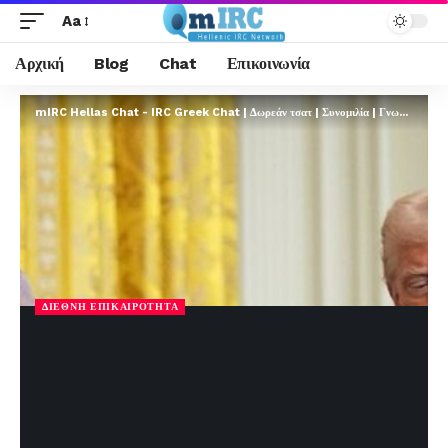
Aa
Αρχική
Blog
Chat
Επικοινωνία
mIRC Hellas Chat - IRC Greek Chat | Δωρεάν τσατ | Συνομιλία | Γνωριμίες | FREE
ΔΙΕΘΝΉ ΕΠΙΚΑΙΡΌΤΗΤΑ