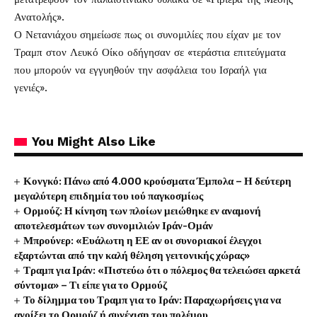
Ανατολής».
Ο Νετανιάχου σημείωσε πως οι συνομιλίες που είχαν με τον
Τραμπ στον Λευκό Οίκο οδήγησαν σε «τεράστια επιτεύγματα
που μπορούν να εγγυηθούν την ασφάλεια του Ισραήλ για
γενιές».
You Might Also Like
Κονγκό: Πάνω από 4.000 κρούσματα Έμπολα – Η δεύτερη
μεγαλύτερη επιδημία του ιού παγκοσμίως
Ορμούζ: Η κίνηση των πλοίων μειώθηκε εν αναμονή
αποτελεσμάτων των συνομιλιών Ιράν-Ομάν
Μπρούνερ: «Ευάλωτη η ΕΕ αν οι συνοριακοί έλεγχοι
εξαρτώνται από την καλή θέληση γειτονικής χώρας»
Τραμπ για Ιράν: «Πιστεύω ότι ο πόλεμος θα τελειώσει αρκετά
σύντομα» – Τι είπε για το Ορμούζ
Το δίλημμα του Τραμπ για το Ιράν: Παραχωρήσεις για να
ανοίξει το Ορμούζ ή συνέχιση του πολέμου