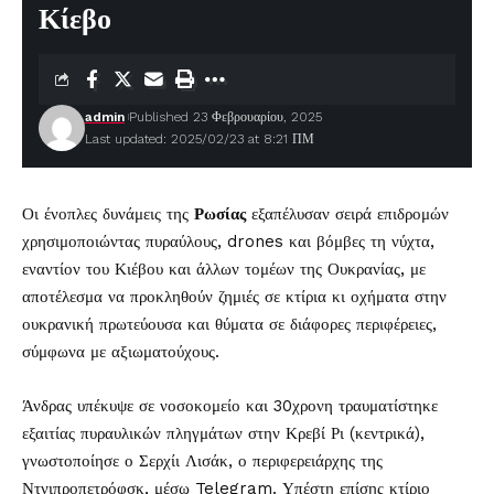
Κίεβο
admin
Published 23 Φεβρουαρίου, 2025
Last updated: 2025/02/23 at 8:21 ΠΜ
Οι ένοπλες δυνάμεις της
Ρωσίας
εξαπέλυσαν σειρά επιδρομών
χρησιμοποιώντας πυραύλους, drones και βόμβες τη νύχτα,
εναντίον του Κιέβου και άλλων τομέων της Ουκρανίας, με
αποτέλεσμα να προκληθούν ζημιές σε κτίρια κι οχήματα στην
ουκρανική πρωτεύουσα και θύματα σε διάφορες περιφέρειες,
σύμφωνα με αξιωματούχους.
Άνδρας υπέκυψε σε νοσοκομείο και 30χρονη τραυματίστηκε
εξαιτίας πυραυλικών πληγμάτων στην Κρεβί Ρι (κεντρικά),
γνωστοποίησε ο Σερχίι Λισάκ, ο περιφερειάρχης της
Ντνιπροπετρόφσκ, μέσω Telegram. Υπέστη επίσης κτίριο