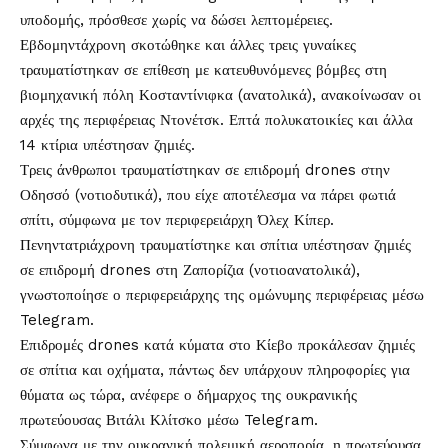
υποδομής, πρόσθεσε χωρίς να δώσει λεπτομέρειες.
Εβδομηντάχρονη σκοτώθηκε και άλλες τρεις γυναίκες
τραυματίστηκαν σε επίθεση με κατευθυνόμενες βόμβες στη
βιομηχανική πόλη Κοσταντίνιφκα (ανατολικά), ανακοίνωσαν οι
αρχές της περιφέρειας Ντονέτσκ. Επτά πολυκατοικίες και άλλα
14 κτίρια υπέστησαν ζημιές.
Τρεις άνθρωποι τραυματίστηκαν σε επιδρομή drones στην
Οδησσό (νοτιοδυτικά), που είχε αποτέλεσμα να πάρει φωτιά
σπίτι, σύμφωνα με τον περιφερειάρχη Όλεχ Κίπερ.
Πενηντατριάχρονη τραυματίστηκε και σπίτια υπέστησαν ζημιές
σε επιδρομή drones στη Ζαπορίζια (νοτιοανατολικά),
γνωστοποίησε ο περιφερειάρχης της ομώνυμης περιφέρειας μέσω
Telegram.
Επιδρομές drones κατά κύματα στο Κίεβο προκάλεσαν ζημιές
σε σπίτια και οχήματα, πάντως δεν υπάρχουν πληροφορίες για
θύματα ως τώρα, ανέφερε ο δήμαρχος της ουκρανικής
πρωτεύουσας Βιτάλι Κλίτσκο μέσω Telegram.
Σύμφωνα με την ουκρανική πολεμική αεροπορία, η πρωτεύουσα,