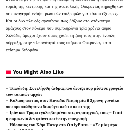
τομείς της κεντρικής και της ανατολικής Ουκρανίας κηρύχθηκαν
σε συναγερμό ενόψει ρωσικών επιδρομών για κάπου έξι ώρες.
Και οι δυο πλευρές αρνούνται πως βάζουν στο στόχαστρο
αμάχους στον πόλεμο που συμπληρώνει τρία χρόνια αύριο.
Χιλιάδες άμαχοι έχουν όμως χάσει τη ζωή τους στην ένοπλη
σύρραξη, στην πλειονότητά τους υπήκοοι Ουκρανία, κατά
επίσημα δεδομένα.
You Might Also Like
Ταϊλάνδη: Συνελήφθη άνδρας που άνοιξε πυρ μέσα σε γραφείο
των τοπικών αρχών
Κόλαση φωτιάς στον Καναδά: Νεκρή μία 80χρονη γυναίκα
που προσπάθησε να διαφύγει από το σπίτι της
Ιράν και Τραμπ εγκλωβισμένοι στις στρατηγικές τους – Γιατί
η συμφωνία δεν φτάνει ποτέ στην υπογραφή
Ηθοποιός του Χάρι Πότερ στο OnlyFans – «Σε μία μέρα