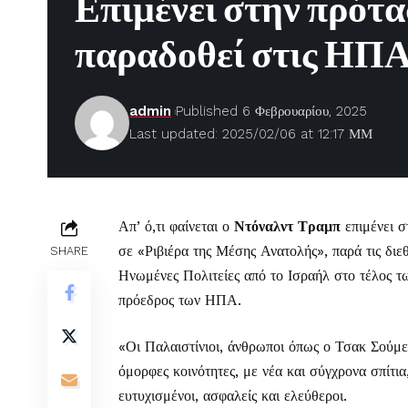
Επιμένει στην πρότα
παραδοθεί στις ΗΠΑ
admin
Published 6 Φεβρουαρίου, 2025
Last updated: 2025/02/06 at 12:17 ΜΜ
Απ’ ό,τι φαίνεται ο
Ντόναλντ Τραμπ
επιμένει 
σε «Ριβιέρα της Μέσης Ανατολής», παρά τις διε
SHARE
Ηνωμένες Πολιτείες από το Ισραήλ στο τέλος τ
πρόεδρος των ΗΠΑ.
«Οι Παλαιστίνιοι, άνθρωποι όπως ο Τσακ Σούμερ
όμορφες κοινότητες, με νέα και σύγχρονα σπίτια
ευτυχισμένοι, ασφαλείς και ελεύθεροι.