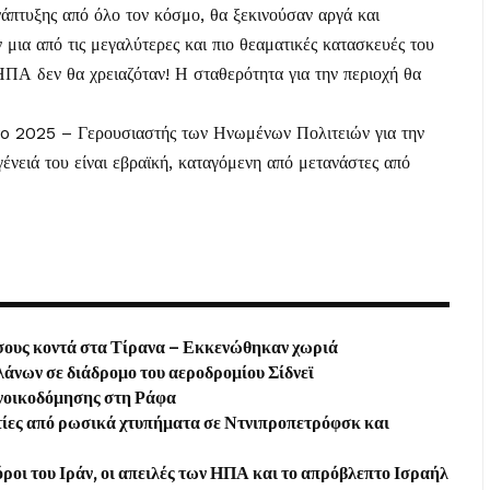
άπτυξης από όλο τον κόσμο, θα ξεκινούσαν αργά και
 μια από τις μεγαλύτερες και πιο θεαματικές κατασκευές του
 ΗΠΑ δεν θα χρειαζόταν! Η σταθερότητα για την περιοχή θα
τo 2025 – Γερουσιαστής των Ηνωμένων Πολιτειών για την
γένειά του είναι εβραϊκή, καταγόμενη από μετανάστες από
άσους κοντά στα Τίρανα – Εκκενώθηκαν χωριά
άνων σε διάδρομο του αεροδρομίου Σίδνεϊ
ανοικοδόμησης στη Ράφα
τίες από ρωσικά χτυπήματα σε Ντνιπροπετρόφσκ και
ροι του Ιράν, οι απειλές των ΗΠΑ και το απρόβλεπτο Ισραήλ