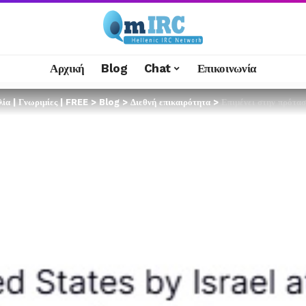
Αρχική
Blog
Chat
Επικοινωνία
α | Γνωριμίες | FREE
>
Blog
>
Διεθνή επικαιρότητα
>
Επιμένει στην πρόταση τ