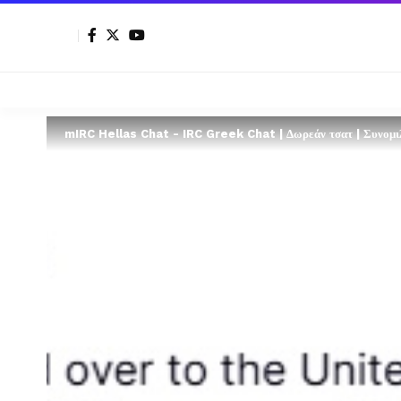
mIRC Hellas Chat - IRC Greek Chat | Δωρεάν τσατ | Συνομιλί