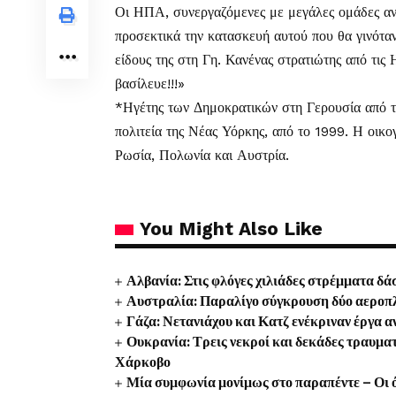
Οι ΗΠΑ, συνεργαζόμενες με μεγάλες ομάδες αν
προσεκτικά την κατασκευή αυτού που θα γινόταν
είδους της στη Γη. Κανένας στρατιώτης από τις
βασίλευε!!!»
*Ηγέτης των Δημοκρατικών στη Γερουσία από 
πολιτεία της Νέας Υόρκης, από το 1999. Η οικο
Ρωσία, Πολωνία και Αυστρία.
You Might Also Like
Αλβανία: Στις φλόγες χιλιάδες στρέμματα δ
Αυστραλία: Παραλίγο σύγκρουση δύο αεροπλ
Γάζα: Νετανιάχου και Κατζ ενέκριναν έργα 
Ουκρανία: Τρεις νεκροί και δεκάδες τραυμα
Χάρκοβο
Μία συμφωνία μονίμως στο παραπέντε – Οι ό