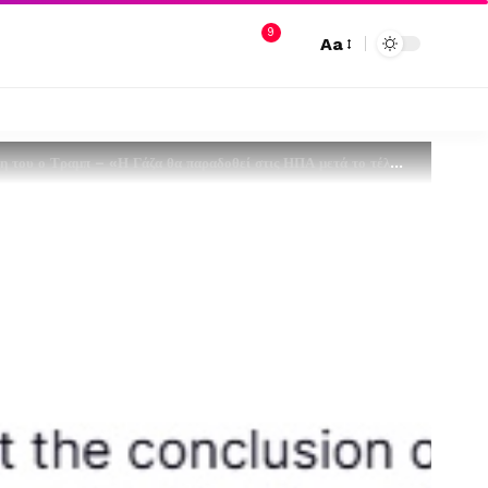
9
Aa
ου ο Τραμπ – «Η Γάζα θα παραδοθεί στις ΗΠΑ μετά το τέλος των μαχών»