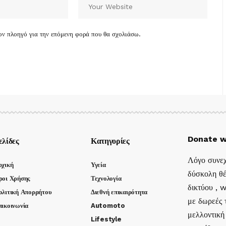
τον πλοηγό για την επόμενη φορά που θα σχολιάσω.
Donate w
ελίδες
Κατηγορίες
Λόγο συνεχ
ρχική
Υγεία
δύσκολη θέ
ροι Χρήσης
Τεχνολογία
δικτύου , 
ολιτική Απορρήτου
Διεθνή επικαιρότητα
με δωρεές τ
πικοινωνία
Automoto
μελλοντική
Lifestyle