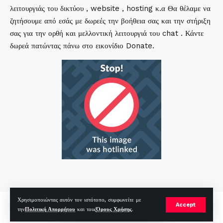
λειτουργιάς του δικτύου , website , hosting κ.α Θα θέλαμε να
ζητήσουμε από εσάς με δωρεές την βοήθεια σας και την στήριξη
σας για την ορθή και μελλοντική λειτουργιά του chat . Κάντε
δωρεά πατώντας πάνω στο εικονίδιο Donate.
Χρησιμοποιώντας αυτόν τον ιστότοπο, συμφωνείτε με
mirc.gr 2023 Copyright %year%, All Rights Reserved |
by
Sp
|
Accept
την
Πολιτική Απορρήτου
και τους
Όρους Χρήσης
.
Hosted by
RealHosting