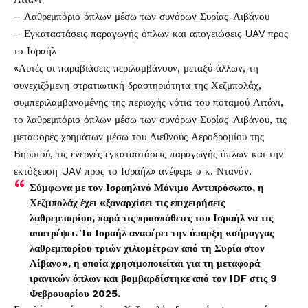
– Λαθρεμπόριο όπλων μέσω των συνόρων Συρίας-Λιβάνου
– Εγκαταστάσεις παραγωγής όπλων και απογειώσεις UAV προς
το Ισραήλ
«Αυτές οι παραβιάσεις περιλαμβάνουν, μεταξύ άλλων, τη
συνεχιζόμενη στρατιωτική δραστηριότητα της Χεζμπολάχ,
συμπεριλαμβανομένης της περιοχής νότια του ποταμού Λιτάνι,
το λαθρεμπόριο όπλων μέσω των συνόρων Συρίας-Λιβάνου, τις
μεταφορές χρημάτων μέσω του Διεθνούς Αεροδρομίου της
Βηρυτού, τις ενεργές εγκαταστάσεις παραγωγής όπλων και την
εκτόξευση UAV προς το Ισραήλ» ανέφερε ο κ. Ντανόν.
Σύμφωνα με τον Ισραηλινό Μόνιμο Αντιπρόσωπο, η
Χεζμπολάχ έχει «ξαναρχίσει τις επιχειρήσεις
λαθρεμπορίου, παρά τις προσπάθειες του Ισραήλ να τις
αποτρέψει. Το Ισραήλ αναφέρει την ύπαρξη «σήραγγας
λαθρεμπορίου τριών χιλιομέτρων από τη Συρία στον
Λίβανο», η οποία χρησιμοποιείται για τη μεταφορά
ιρανικών όπλων και βομβαρδίστηκε από τον IDF στις 9
Φεβρουαρίου 2025.