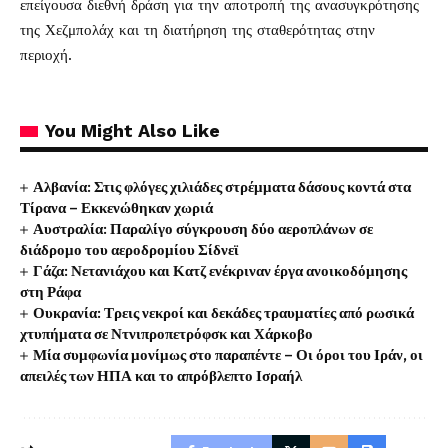
επείγουσα διεθνή δράση για την αποτροπή της ανασυγκρότησης
της Χεζμπολάχ και τη διατήρηση της σταθερότητας στην
περιοχή.
You Might Also Like
Αλβανία: Στις φλόγες χιλιάδες στρέμματα δάσους κοντά στα
Τίρανα – Εκκενώθηκαν χωριά
Αυστραλία: Παραλίγο σύγκρουση δύο αεροπλάνων σε
διάδρομο του αεροδρομίου Σίδνεϊ
Γάζα: Νετανιάχου και Κατζ ενέκριναν έργα ανοικοδόμησης
στη Ράφα
Ουκρανία: Τρεις νεκροί και δεκάδες τραυματίες από ρωσικά
χτυπήματα σε Ντνιπροπετρόφσκ και Χάρκοβο
Μία συμφωνία μονίμως στο παραπέντε – Οι όροι του Ιράν, οι
απειλές των ΗΠΑ και το απρόβλεπτο Ισραήλ