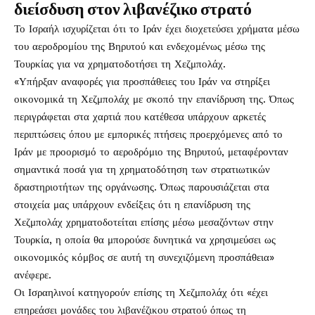
διείσδυση στον λιβανέζικο στρατό
Το Ισραήλ ισχυρίζεται ότι το Ιράν έχει διοχετεύσει χρήματα μέσω
του αεροδρομίου της Βηρυτού και ενδεχομένως μέσω της
Τουρκίας για να χρηματοδοτήσει τη Χεζμπολάχ.
«Υπήρξαν αναφορές για προσπάθειες του Ιράν να στηρίξει
οικονομικά τη Χεζμπολάχ με σκοπό την επανίδρυση της. Όπως
περιγράφεται στα χαρτιά που κατέθεσα υπάρχουν αρκετές
περιπτώσεις όπου με εμπορικές πτήσεις προερχόμενες από το
Ιράν με προορισμό το αεροδρόμιο της Βηρυτού, μεταφέρονταν
σημαντικά ποσά για τη χρηματοδότηση των στρατιωτικών
δραστηριοτήτων της οργάνωσης. Όπως παρουσιάζεται στα
στοιχεία μας υπάρχουν ενδείξεις ότι η επανίδρυση της
Χεζμπολάχ χρηματοδοτείται επίσης μέσω μεσαζόντων στην
Τουρκία, η οποία θα μπορούσε δυνητικά να χρησιμεύσει ως
οικονομικός κόμβος σε αυτή τη συνεχιζόμενη προσπάθεια»
ανέφερε.
Οι Ισραηλινοί κατηγορούν επίσης τη Χεζμπολάχ ότι «έχει
επηρεάσει μονάδες του λιβανέζικου στρατού όπως τη