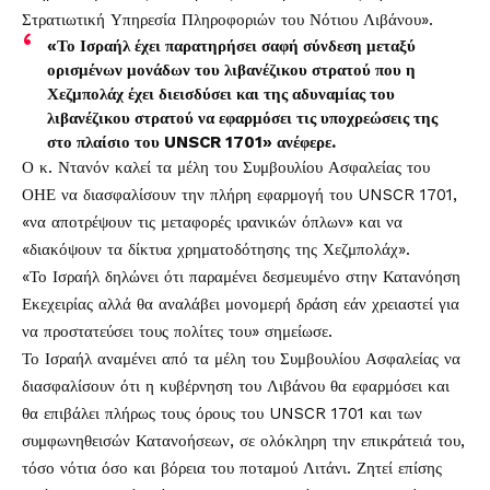
Στρατιωτική Υπηρεσία Πληροφοριών του Νότιου Λιβάνου».
«Το Ισραήλ έχει παρατηρήσει σαφή σύνδεση μεταξύ
ορισμένων μονάδων του λιβανέζικου στρατού που η
Χεζμπολάχ έχει διεισδύσει και της αδυναμίας του
λιβανέζικου στρατού να εφαρμόσει τις υποχρεώσεις της
στο πλαίσιο του UNSCR 1701» ανέφερε.
Ο κ. Ντανόν καλεί τα μέλη του Συμβουλίου Ασφαλείας του
ΟΗΕ να διασφαλίσουν την πλήρη εφαρμογή του UNSCR 1701,
«να αποτρέψουν τις μεταφορές ιρανικών όπλων» και να
«διακόψουν τα δίκτυα χρηματοδότησης της Χεζμπολάχ».
«Το Ισραήλ δηλώνει ότι παραμένει δεσμευμένο στην Κατανόηση
Εκεχειρίας αλλά θα αναλάβει μονομερή δράση εάν χρειαστεί για
να προστατεύσει τους πολίτες του» σημείωσε.
Το Ισραήλ αναμένει από τα μέλη του Συμβουλίου Ασφαλείας να
διασφαλίσουν ότι η κυβέρνηση του Λιβάνου θα εφαρμόσει και
θα επιβάλει πλήρως τους όρους του UNSCR 1701 και των
συμφωνηθεισών Κατανοήσεων, σε ολόκληρη την επικράτειά του,
τόσο νότια όσο και βόρεια του ποταμού Λιτάνι. Ζητεί επίσης