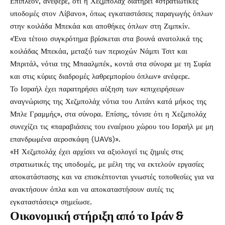
Επιπλέον, ανέφερε, ότι η Χεζμπολάχ διατηρεί «στρατιωτικές
υποδομές στον Λίβανο», όπως εγκαταστάσεις παραγωγής όπλων
στην κοιλάδα Μπεκάα και αποθήκες όπλων στη Ζιμπκίν.
«Ένα τέτοιο συγκρότημα βρίσκεται στα βουνά ανατολικά της
κοιλάδας Μπεκάα, μεταξύ των περιοχών Νάμπι Τσιτ και
Μπριτάλ, νότια της Μπααλμπέκ, κοντά στα σύνορα με τη Συρία
και στις κύριες διαδρομές λαθρεμπορίου όπλων» ανέφερε.
Το Ισραήλ έχει παρατηρήσει αύξηση των «επιχειρήσεων
αναγνώρισης της Χεζμπολάχ νότια του Λιτάνι κατά μήκος της
Μπλε Γραμμής», στα σύνορα. Επίσης, τόνισε ότι η Χεζμπολάχ
συνεχίζει τις «παραβιάσεις του εναέριου χώρου του Ισραήλ με μη
επανδρωμένα αεροσκάφη (UAVs)».
«Η Χεζμπολάχ έχει αρχίσει να αξιολογεί τις ζημιές στις
στρατιωτικές της υποδομές, με μέλη της να εκτελούν εργασίες
αποκατάστασης και να επισκέπτονται γνωστές τοποθεσίες για να
ανακτήσουν όπλα και να αποκαταστήσουν αυτές τις
εγκαταστάσεις» σημείωσε.
Οικονομική στήριξη από το Ιράν &