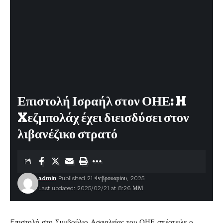
Επιστολή Ισραήλ στον ΟΗΕ: H
Xεζμπολάχ έχει διεισδύσει στον
λιβανέζικο στρατό
admin
Published 21 Φεβρουαρίου, 2025
Last updated: 2025/02/21 at 8:26 ΜΜ
Eπιστολή στο Συμβούλιο Ασφαλείας του ΟΗΕ απέστειλε ο