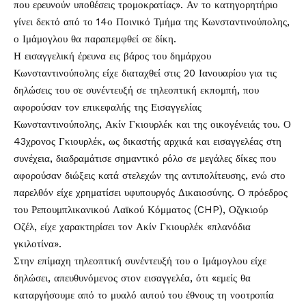
που ερευνούν υποθέσεις τρομοκρατίας». Αν το κατηγορητήριο
γίνει δεκτό από το 14ο Ποινικό Τμήμα της Κωνσταντινούπολης,
ο Ιμάμογλου θα παραπεμφθεί σε δίκη.
Η εισαγγελική έρευνα εις βάρος του δημάρχου
Κωνσταντινούπολης είχε διαταχθεί στις 20 Ιανουαρίου για τις
δηλώσεις του σε συνέντευξή σε τηλεοπτική εκπομπή, που
αφορούσαν τον επικεφαλής της Εισαγγελίας
Κωνσταντινούπολης, Ακίν Γκιουρλέκ και της οικογένειάς του. Ο
43χρονος Γκιουρλέκ, ως δικαστής αρχικά και εισαγγελέας στη
συνέχεια, διαδραμάτισε σημαντικό ρόλο σε μεγάλες δίκες που
αφορούσαν διώξεις κατά στελεχών της αντιπολίτευσης, ενώ στο
παρελθόν είχε χρηματίσει υφυπουργός Δικαιοσύνης. Ο πρόεδρος
του Ρεπουμπλικανικού Λαϊκού Κόμματος (CHP), Οζγκιούρ
Οζέλ, είχε χαρακτηρίσει τον Ακίν Γκιουρλέκ «πλανόδια
γκιλοτίνα».
Στην επίμαχη τηλεοπτική συνέντευξή του ο Ιμάμογλου είχε
δηλώσει, απευθυνόμενος στον εισαγγελέα, ότι «εμείς θα
καταργήσουμε από το μυαλό αυτού του έθνους τη νοοτροπία