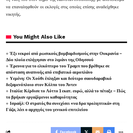
να επαναληφθούν οι εκλογές στις οποίες επίσης αναδείχθηκε
νικητής.
You Might Also Like
Έξι νεκροί από ρωσικούς βομβαρδισμούς στην Ουκρανία –
Δύο πλοία επλήγησαν στο λιμάνι της Οδησσού
Έρευνα για το ελικόπτερο του Τραμπ που βρέθηκε σε
απόσταση αναπνοής από επιβατικό αεροπλάνο
Υεμένη: Οι Χούθι έπληξαν και δεύτερο σαουδαραβικό
δεξαμενόπλοιο στον Κόλπο του Άντεν
Ιταλία: Κέρδισε το Λόττο 1 εκατ. ευρώ, αλλά το πέταξε – Πώς
το βρήκαν εργαζόμενοι καθαριότητας
Ισραήλ: Ο στρατός θα συνεχίσει «να δρα προληπτικά» στη
Γάζα, λέει ο αρχηγός του γενικού επιτελείου
Facebook