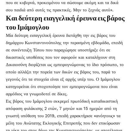
που σε κυβερνά, προκειμένου να σώσουμε ακόμη και τα δικά
σου παιδιά από αυτές τις πρακτικές. Μην το ξεχνάς αυτό».
Και δεύτερη ειαγγελική έρευνα εις βάρος
του Ιμάμογλου
Μία δεύτερη εισαγγελική έρευνα διετάχθη την εις βάρος του
δημάρχου Κωνσταντινούπολης την περασμένη εβδομάδα, επειδή
σε συνέντευξη Τύπου που παραχώρησε υποστήριξε ότι σε
δικαστικές υποθέσεις που τον αφορούν και καταλήγουν στη
Δικαιοσύνη διορίζεται ως εμπειρογνώμονας το ίδιο πρόσωπο, το
οποίο αλλάζει την πορεία των δικών εις βάρος του, παρά το
γεγονός ότι τα στοιχεία είναι εξ αρχής υπέρ του. Ο Ιμάμογλου
κατηγορείται ότι στοχοποίησε τον εμπειρογνώμονα που είναι
αρμόδιος να γνωμοδοτεί σε δίκες.
Εις βάρος του Ιμάμογλου εκκρεμεί πρωτόδική καταδικαστική
απόφαση φυλάκισης 2 ετών, 7 μηνών και 15 ημερών από τη
γνωστή υπόθεση του 2019, επειδή χαρακτήρισε «ανόητους» τα
μέλη του Ανώτατης Εκλογικής Επιτροπής που δεν επικύρωσαν
τη νίκη του στον δήμο της Κωνσταντινούπολης, με αποτέλεσμα