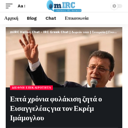
Aa
Αρχική
Blog
Chat
Επικοινωνία
mIRC Hellas Chat - IRC Greek Chat | Δωρεάν τσατ | Συνομιλία | Γνωριμίες | FREE
ΔΙΕΘΝΉ ΕΠΙΚΑΙΡΌΤΗΤΑ
Επτά χρόνια φυλάκιση ζητά ο
Εισαγγελέας για τον Εκρέμ
Ιμάμογλου