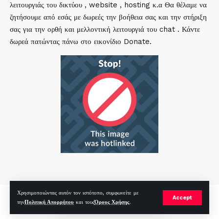
λειτουργιάς του δικτύου , website , hosting κ.α Θα θέλαμε να
ζητήσουμε από εσάς με δωρεές την βοήθεια σας και την στήριξη
σας για την ορθή και μελλοντική λειτουργιά του chat . Κάντε
δωρεά πατώντας πάνω στο εικονίδιο Donate.
Χρησιμοποιώντας αυτόν τον ιστότοπο, συμφωνείτε με
mirc.gr 2023 Copyright %year%, All Rights Reserved |
by
Sp
|
Accept
την
Πολιτική Απορρήτου
και τους
Όρους Χρήσης
.
Hosted by
RealHosting