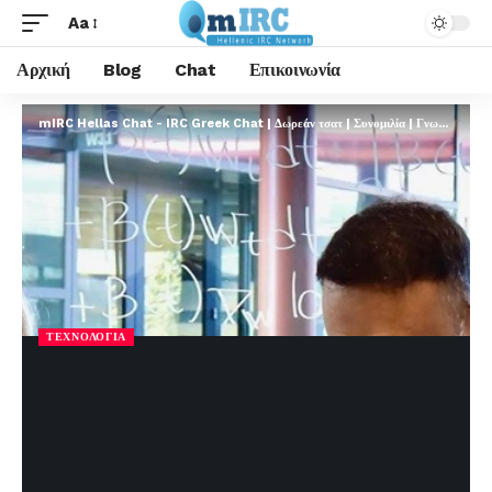
Aa
Αρχική
Blog
Chat
Επικοινωνία
mIRC Hellas Chat - IRC Greek Chat | Δωρεάν τσατ | Συνομιλία | Γνωριμίες | FREE
ΤΕΧΝΟΛΟΓΊΑ