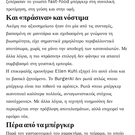
ξεπέρασαν το γνωστό fast-food μπέργκερ στη συνολική
προτίμηση, στη γεύση και στην υφή.
Και «πράσινα» και νόστιμα
Ακόμη πιο αξιοσημείωτο ήταν ότι μία από τις συνταγές,
βασισμένη σε μανιτάρια και σχεδιασμένη με γνώμονα τη
βιωσιμότητα, είχε σημαντικά χαμηλότερο περιβαλλοντικό
αποτύπωμα, χωρίς να χάνει την αποδοχή των καταναλωτών. Με
άλλα λόγια, η πιο «πράσινη» επιλογή δεν φάνηκε να απαιτεί
συμβιβασμό στη γευστική εμπειρία.
Η επικεφαλής ερευνήτρια Ellen Kuhl εξηγεί ότι αυτό είναι και
το βασικό ζητούμενο. Το BurgerAI δεν ρωτά απλώς «ποιο
μπέργκερ είναι πιο πιθανό να αρέσει;». Ρωτά «ποιο μπέργκερ
ικανοποιεί καλύτερα πολλούς, ανταγωνιστικούς στόχους
ταυτόχρονα;». Με άλλα λόγια, η τεχνητή νοημοσύνη δεν
περιορίζεται στην πρόβλεψη αποτελεσμάτων, αλλά επιχειρεί να
εφεύρει νέα.
Πέρα από τα μπέργκερ
Παρά τον γαστρονομικό του χαρακτήρα, το πείραμα, το οποίο