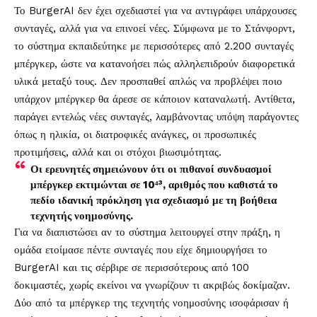
Το BurgerAI δεν έχει σχεδιαστεί για να αντιγράφει υπάρχουσες
συνταγές, αλλά για να επινοεί νέες. Σύμφωνα με το Στάνφορντ,
το σύστημα εκπαιδεύτηκε με περισσότερες από 2.200 συνταγές
μπέργκερ, ώστε να κατανοήσει πώς αλληλεπιδρούν διαφορετικά
υλικά μεταξύ τους. Δεν προσπαθεί απλώς να προβλέψει ποιο
υπάρχον μπέργκερ θα άρεσε σε κάποιον καταναλωτή. Αντίθετα,
παράγει εντελώς νέες συνταγές, λαμβάνοντας υπόψη παράγοντες
όπως η ηλικία, οι διατροφικές ανάγκες, οι προσωπικές
προτιμήσεις, αλλά και οι στόχοι βιωσιμότητας.
Οι ερευνητές σημειώνουν ότι οι πιθανοί συνδυασμοί
μπέργκερ εκτιμώνται σε 10⁴³, αριθμός που καθιστά το
πεδίο ιδανική πρόκληση για σχεδιασμό με τη βοήθεια
τεχνητής νοημοσύνης.
Για να διαπιστώσει αν το σύστημα λειτουργεί στην πράξη, η
ομάδα ετοίμασε πέντε συνταγές που είχε δημιουργήσει το
BurgerAI και τις σέρβιρε σε περισσότερους από 100
δοκιμαστές, χωρίς εκείνοι να γνωρίζουν τι ακριβώς δοκίμαζαν.
Δύο από τα μπέργκερ της τεχνητής νοημοσύνης ισοφάρισαν ή