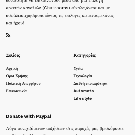
δυνατότητα να επικοινωνούν μέσα απο μια επιλογή
αρκετών καναλιών (Chatrooms) εύκολα,άνετα και με
ασφάλεια,χρησιμοποιώντας τις επιλογές κειμένου,εικόνας
και ήχου!
Σελίδες
Κατηγορίες
Αρχική
Υγεία
Οροι Χρήσης
Τεχνολογία
Πολιτική Απορρήτου
Διεθνή επικαιρότητα
Επικοινωνία
Automoto
Lifestyle
Donate with Paypal
Λόγο συνεχιζόμενων αυξήσεων στις παροχές μας βρισκόμαστε