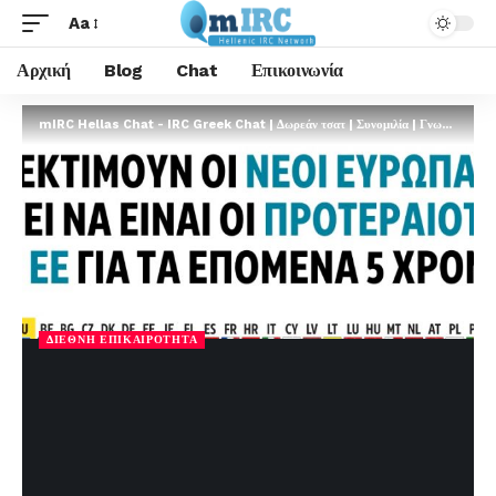
Aa
Αρχική
Blog
Chat
Επικοινωνία
mIRC Hellas Chat - IRC Greek Chat | Δωρεάν τσατ | Συνομιλία | Γνωριμίες | FREE
ΔΙΕΘΝΉ ΕΠΙΚΑΙΡΌΤΗΤΑ