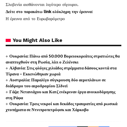
Σλοβενία αισθάνονται λιγότερο σίγουροι.
Δείτε στο παρακάτω link ολόκληρη την έρευνα:
Η έρευνα από το Ευρωβαρόμετρο
You Might Also Like
Ουκρανία: Πάνω από 50.000 Βορειοκορεάτες στρατιώτες θα
αναπτυχθούν στη Ρωσία, λέει ο Ζελένσκι
Αλβανία: Στις φλόγες χιλιάδες στρέμματα δάσους κοντά στα
Τίρανα – Εκκενώθηκαν χωριά
Αυστραλία: Παραλίγο σύγκρουση δύο αεροπλάνων σε
διάδρομο του αεροδρομίου Σίδνεϊ
Γάζα: Νετανιάχου και Κατζ ενέκριναν έργα ανοικοδόμησης
στη Ράφα
Ουκρανία: Τρεις νεκροί και δεκάδες τραυματίες από ρωσικά
χτυπήματα σε Ντνιπροπετρόφσκ και Χάρκοβο