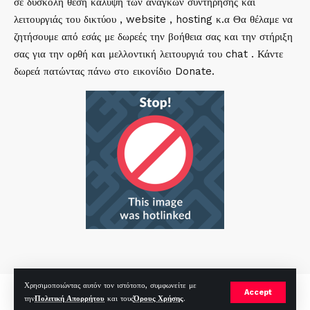
σε δύσκολη θέση κάλυψη των αναγκών συντήρησης και
λειτουργιάς του δικτύου , website , hosting κ.α Θα θέλαμε να
ζητήσουμε από εσάς με δωρεές την βοήθεια σας και την στήριξη
σας για την ορθή και μελλοντική λειτουργιά του chat . Κάντε
δωρεά πατώντας πάνω στο εικονίδιο Donate.
Χρησιμοποιώντας αυτόν τον ιστότοπο, συμφωνείτε με
mirc.gr 2023 Copyright %year%, All Rights Reserved |
by
Sp
|
Accept
την
Πολιτική Απορρήτου
και τους
Όρους Χρήσης
.
Hosted by
RealHosting