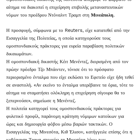
αίτημα να διακοπεί η επιχείρηση επιβολής μεταναστευτικών
νόμων του προέδρου Ντόναλντ Τραμπ στη
Μινεάπολη
.
Η προσφυγή,
σύμφωνα με το Reuters
, είχε κατατεθεί από την
Εισαγγελία της Πολιτείας, η οποία κατηγορούσε τους
ομοσπονδιακούς πράκτορες για ευρεία παραβίαση πολιτικών
δικαιωμάτων.
Η ομοσπονδιακή δικαστής Κέιτ Μενέντεζ, διορισμένη από τον
πρώην πρόεδρο Τζο Μπάιντεν, τόνισε ότι το πρόσφατο
περιορισμένο ένταλμα που είχε εκδώσει το Εφετείο είχε ήδη τεθεί
σε αναστολή. «Αν εκείνο το ένταλμα υπερέβαινε τα όρια, τότε το
αίτημα να σταματήσει ολόκληρη η επιχείρηση σίγουρα θα το
ξεπερνούσε», σημείωσε η Μενέντεζ.
Η πολιτεία κατηγορεί τους ομοσπονδιακούς πράκτορες για
φυλετικό προφίλ, παράνομη κράτηση νόμιμων κατοίκων για
ώρες και δημιουργία φόβου μέσω βαριών τακτικών. Ο
Εισαγγελέας της Μινεσότα, Κιθ Έλισον, κατήγγειλε επίσης ότι η
κυβέρνηση Τραμπ στοχεύει τη Μινεσότα λόγω των