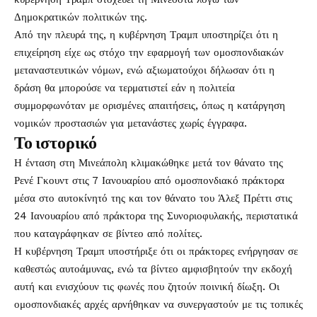
Δημοκρατικών πολιτικών της.
Από την πλευρά της, η κυβέρνηση Τραμπ υποστηρίζει ότι η
επιχείρηση είχε ως στόχο την εφαρμογή των ομοσπονδιακών
μεταναστευτικών νόμων, ενώ αξιωματούχοι δήλωσαν ότι η
δράση θα μπορούσε να τερματιστεί εάν η πολιτεία
συμμορφωνόταν με ορισμένες απαιτήσεις, όπως η κατάργηση
νομικών προστασιών για μετανάστες χωρίς έγγραφα.
Το ιστορικό
Η ένταση στη Μινεάπολη κλιμακώθηκε μετά τον θάνατο της
Ρενέ Γκουντ στις 7 Ιανουαρίου από ομοσπονδιακό πράκτορα
μέσα στο αυτοκίνητό της και τον θάνατο του Άλεξ Πρέττι στις
24 Ιανουαρίου από πράκτορα της Συνοριοφυλακής, περιστατικά
που καταγράφηκαν σε βίντεο από πολίτες.
Η κυβέρνηση Τραμπ υποστήριξε ότι οι πράκτορες ενήργησαν σε
καθεστώς αυτοάμυνας, ενώ τα βίντεο αμφισβητούν την εκδοχή
αυτή και ενισχύουν τις φωνές που ζητούν ποινική δίωξη. Οι
ομοσπονδιακές αρχές αρνήθηκαν να συνεργαστούν με τις τοπικές