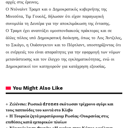
αρχές στις έρευνες.
Ο Ντόναλντ Τραμπ και ο Δημοκρατικός κυβερνήτης της
Μινεσότα, Τιμ Γουολζ, δήλωσαν ότι είχαν παραγωγική
συνομιλία τη Δευτέρα για την αποκλιμάκωση της έντασης.
Ο Τραμπ έχει αναπτύξει ομοσπονδιακούς πράκτορες και σε
άλλες πόλεις υπό Δημοκρατική διοίκηση, όπως το Λος Άντζελες,
το Σικάγο, η Ουάσινγκτον και το Πόρτλαντ, υποστηρίζοντας ότι
οι ενέργειές του είναι απαραίτητες για την εφαρμογή των νόμων
μετανάστευσης και τον έλεγχο της εγκληματικότητας, ενώ οι
Δημοκρατικοί τον κατηγορούν για κατάχρηση εξουσίας.
You Might Also Like
Ζελένσκι: Ρωσικά drones σκότωσαν τρίχρονο αγόρι και
τους παππούδες του κοντά στο Κίεβο
Η Τουρκία ζητά μορατόριουμ Ρωσίας-Ουκρανίας στις
επιθέσεις κατά εμπορικών πλοίων