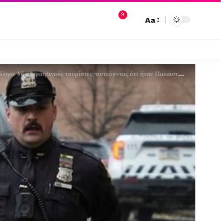
9
Aa
σε δύο Ισραηλινούς τουρίστες πιστεύοντας ότι ήταν Παλαιστίνιοι