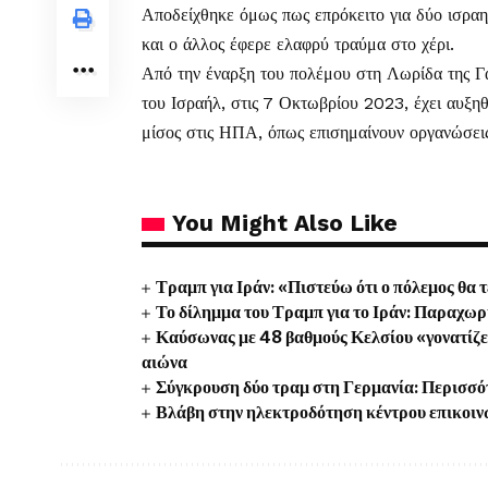
Αποδείχθηκε όμως πως επρόκειτο για δύο ισραηλ
και ο άλλος έφερε ελαφρύ τραύμα στο χέρι.
Από την έναρξη του πολέμου στη Λωρίδα της Γά
του Ισραήλ, στις 7 Οκτωβρίου 2023, έχει αυξηθε
μίσος στις ΗΠΑ, όπως επισημαίνουν οργανώσει
You Might Also Like
Τραμπ για Ιράν: «Πιστεύω ότι ο πόλεμος θα 
Το δίλημμα του Τραμπ για το Ιράν: Παραχωρή
Καύσωνας με 48 βαθμούς Κελσίου «γονατίζει»
αιώνα
Σύγκρουση δύο τραμ στη Γερμανία: Περισσότ
Βλάβη στην ηλεκτροδότηση κέντρου επικοιν