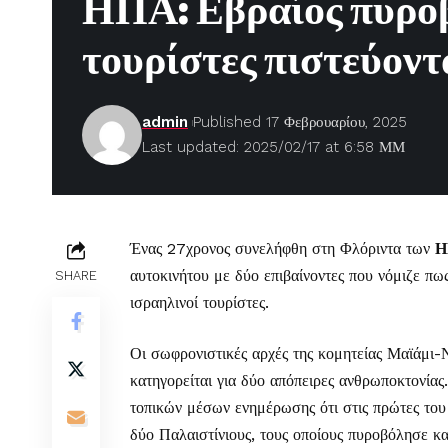
ΗΠΑ: Εβραίος πυροβ
τουρίστες πιστεύοντ
admin
Published 17 Φεβρουαρίου, 2025
Last updated: 2025/02/17 at 6:58 ΜΜ
Ένας 27χρονος συνελήφθη στη Φλόριντα των
Η
αυτοκινήτου με δύο επιβαίνοντες που νόμιζε πω
SHARE
ισραηλινοί τουρίστες.
Οι σωφρονιστικές αρχές της κομητείας Μαϊάμι
κατηγορείται για δύο απόπειρες ανθρωποκτονία
τοπικών μέσων ενημέρωσης ότι στις πρώτες του
δύο Παλαιστίνιους, τους οποίους πυροβόλησε κ