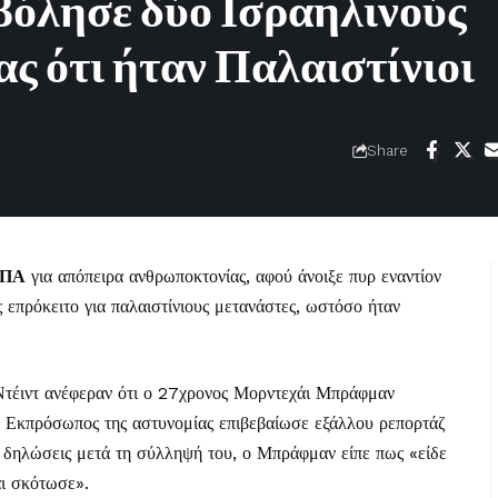
όλησε δύο Ισραηλινούς
ας ότι ήταν Παλαιστίνιοι
Share
ΠΑ
για απόπειρα ανθρωποκτονίας, αφού άνοιξε πυρ εναντίον
ς επρόκειτο για παλαιστίνιους μετανάστες, ωστόσο ήταν
-Ντέιντ ανέφεραν ότι ο 27χρονος Μορντεχάι Μπράφμαν
ς. Εκπρόσωπος της αστυνομίας επιβεβαίωσε εξάλλου ρεπορτάζ
 δηλώσεις μετά τη σύλληψή του, ο Μπράφμαν είπε πως «είδε
αι σκότωσε».