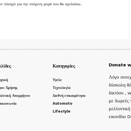
τον πλοηγό για την επόμενη φορά που θα σχολιάσω.
Donate w
ελίδες
Κατηγορίες
Λόγο συνεχ
ρχική
Υγεία
δύσκολη θέ
ροι Χρήσης
Τεχνολογία
δικτύου , 
ολιτική Απορρήτου
Διεθνή επικαιρότητα
με δωρεές τ
πικοινωνία
Automoto
μελλοντική
Lifestyle
εικονίδιο 