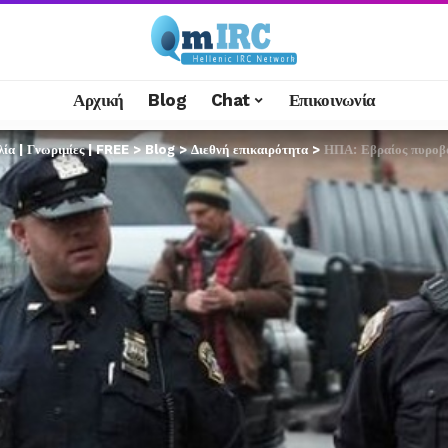
Αρχική
Blog
Chat
Επικοινωνία
α | Γνωριμίες | FREE
>
Blog
>
Διεθνή επικαιρότητα
>
ΗΠΑ: Εβραίος πυροβόλη