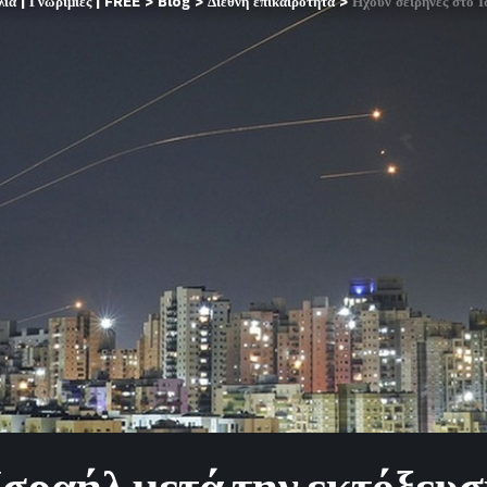
α | Γνωριμίες | FREE
>
Blog
>
Διεθνή επικαιρότητα
>
Ηχούν σειρήνες στο 