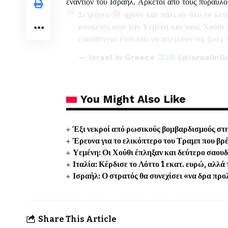
εναντίον του Ισραήλ. Αρκετοί από τους πυραύλο
Σειρήνες
ηχούν και πάλι σε όλο το κεν
ρουκέτες από την Υεμένη και τους Χούθι 
επιτίθενται έτσι και να απειλούν τις ζωές
— Israel in Greece
(@IsraelinG
You Might Also Like
Έξι νεκροί από ρωσικούς βομβαρδισμούς στη
Έρευνα για το ελικόπτερο του Τραμπ που βρ
Υεμένη: Οι Χούθι έπληξαν και δεύτερο σαου
Ιταλία: Κέρδισε το Λόττο 1 εκατ. ευρώ, αλλ
Ισραήλ: Ο στρατός θα συνεχίσει «να δρα προλ
Share This Article