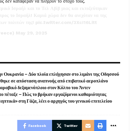
υς δεν κατάφεραν να πλήξουν το στόχο τους.
τρικό Ισραήλ και το Τελ Αβίβ μιας και εκτοξεύτηκαν
προς το Ισραήλ! Καμιά χώρα δεν θα ανεχόταν να της
 των πολιτών της!
pic.twitter.com/3XcI16Litt
reece)
May 29, 2025
ν Ουκρανία – Δύο πλοία επλήγησαν στο λιμάνι της Οδησσού
έθηκε σε απόσταση αναπνοής από επιβατικό αεροπλάνο
δαραβικό δεξαμενόπλοιο στον Κόλπο του Άντεν
ά το πέταξε – Πώς το βρήκαν εργαζόμενοι καθαριότητας
ηπτικά» στη Γάζα, λέει ο αρχηγός του γενικού επιτελείου
Facebook
Twitter