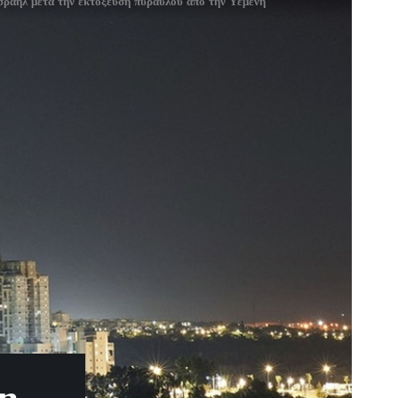
Ισραήλ μετά την εκτόξευση πυραύλου από την Υεμένη