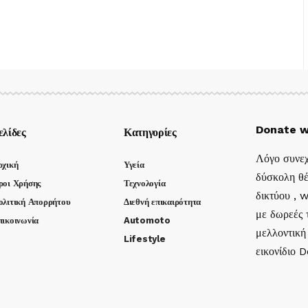
Donate w
ελίδες
Κατηγορίες
Λόγο συνεχ
ρχική
Υγεία
δύσκολη θέ
ροι Χρήσης
Τεχνολογία
δικτύου , 
ολιτική Απορρήτου
Διεθνή επικαιρότητα
με δωρεές τ
πικοινωνία
Automoto
μελλοντική
Lifestyle
εικονίδιο 