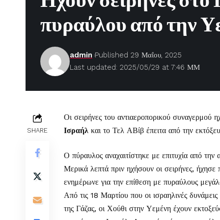
Ηχούν σειρήνες στο 
πυραύλου από την Υ
admin
Published 29 Μαΐου, 2025
Last updated: 2025/05/29 at 7:46 ΜΜ
Οι σειρήνες του αντιαεροπορικού συναγερμού η
Ισραήλ
και το Τελ ΑΒίβ έπειτα από την εκτόξε
SHARE
Ο πύραυλος αναχαιτίστηκε με επιτυχία από την
Μερικά λεπτά πριν ηχήσουν οι σειρήνες, ήχησε
ενημέρωνε για την επίθεση με πυραύλους μεγάλ
Από τις 18 Μαρτίου που οι ισραηλινές δυνάμεις
της Γάζας, οι Χούθι στην Υεμένη έχουν εκτοξε