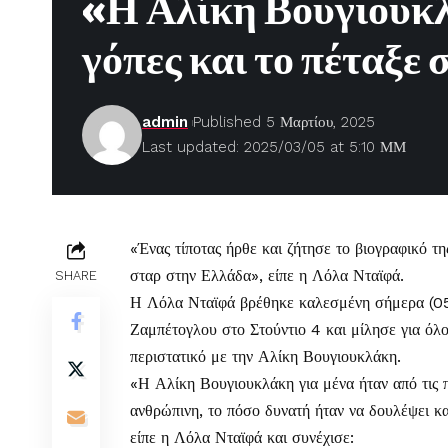
«Η Αλίκη Βουγιουκλ
γόπες και το πέταξε
admin
Published 5 Μαρτίου, 2025
Last updated: 2025/03/05 at 5:10 ΜΜ
«Ένας τίποτας ήρθε και ζήτησε το βιογραφικό τ
σταρ στην Ελλάδα», είπε η
Λόλα Νταϊφά
.
SHARE
Η Λόλα Νταϊφά βρέθηκε καλεσμένη σήμερα (0
Ζαμπέτογλου στο Στούντιο 4 και μίλησε για όλο
περιστατικό με την Αλίκη Βουγιουκλάκη.
«Η Αλίκη Βουγιουκλάκη για μένα ήταν από τις 
ανθρώπινη, το πόσο δυνατή ήταν να δουλέψει κα
είπε η Λόλα Νταϊφά και συνέχισε: