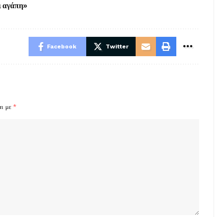
ι αγάπη»
Facebook
Twitter
αι με
*