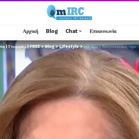
Αρχική
Blog
Chat
Επικοινωνία
α | Γνωριμίες | FREE
>
Blog
>
Lifestyle
>
«Η Αλίκη Βουγιουκλάκη πήρε τ