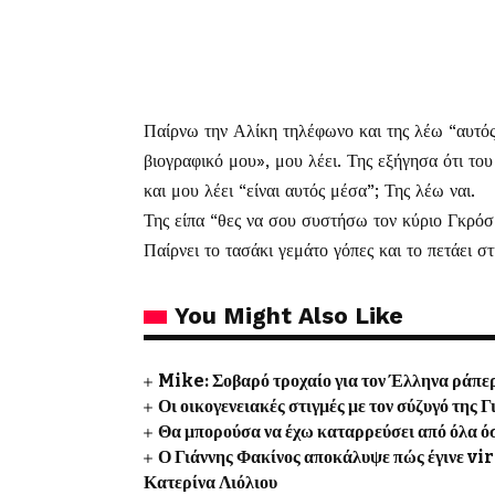
Παίρνω την Αλίκη τηλέφωνο και της λέω “αυτός 
βιογραφικό μου», μου λέει. Της εξήγησα ότι του
και μου λέει “είναι αυτός μέσα”; Της λέω ναι.
Της είπα “θες να σου συστήσω τον κύριο Γκρόσμα
Παίρνει το τασάκι γεμάτο γόπες και το πετάει σ
You Might Also Like
Mike: Σοβαρό τροχαίο για τον Έλληνα ράπε
Οι οικογενειακές στιγμές με τον σύζυγό της
Θα μπορούσα να έχω καταρρεύσει από όλα όσ
Ο Γιάννης Φακίνος αποκάλυψε πώς έγινε vir
Κατερίνα Λιόλιου