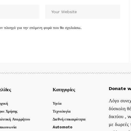
τον πλοηγό για την επόμενη φορά που θα σχολιάσω.
Donate w
ελίδες
Κατηγορίες
Λόγο συνεχ
ρχική
Υγεία
δύσκολη θέ
ροι Χρήσης
Τεχνολογία
δικτύου , 
ολιτική Απορρήτου
Διεθνή επικαιρότητα
με δωρεές τ
πικοινωνία
Automoto