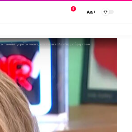
9
Aa
ο τασάκι γεμάτο γόπες και το πέταξε στη μούρη του»