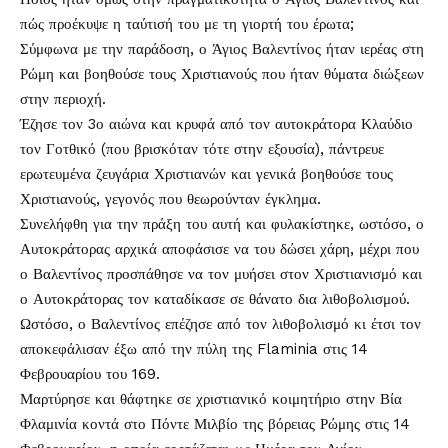
πώς προέκυψε η ταύτισή του με τη γιορτή του έρωτα;
Σύμφωνα με την παράδοση, ο Άγιος Βαλεντίνος ήταν ιερέας στη
Ρώμη και βοηθούσε τους Χριστιανούς που ήταν θύματα διώξεων
στην περιοχή.
Έζησε τον 3ο αιώνα και κρυφά από τον αυτοκράτορα Κλαύδιο
τον Γοτθικό (που βρισκόταν τότε στην εξουσία), πάντρευε
ερωτευμένα ζευγάρια Χριστιανών και γενικά βοηθούσε τους
Χριστιανούς, γεγονός που θεωρούνταν έγκλημα.
Συνελήφθη για την πράξη του αυτή και φυλακίστηκε, ωστόσο, ο
Αυτοκράτορας αρχικά αποφάσισε να του δώσει χάρη, μέχρι που
ο Βαλεντίνος προσπάθησε να τον μυήσει στον Χριστιανισμό και
ο Αυτοκράτορας τον καταδίκασε σε θάνατο δια λιθοβολισμού.
Ωστόσο, ο Βαλεντίνος επέζησε από τον λιθοβολισμό κι έτσι τον
αποκεφάλισαν έξω από την πύλη της Flaminia στις 14
Φεβρουαρίου του 169.
Μαρτύρησε και θάφτηκε σε χριστιανικό κοιμητήριο στην Βία
Φλαμινία κοντά στο Πόντε Μιλβίο της βόρειας Ρώμης στις 14