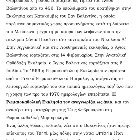
Φεβρουαρίου, η οποία εορτάζεται ως Ημέρα του Αγίου
Βαλεντίνου από το 496. Τα υπολείμματά του κρατήθηκαν στην
Εκκλησία και Κατακόμβες του Σαν Βαλεντίνο, η οποία
παρέμεινε σημαντικός χώρος προσκυνήματος κατά τη διάρκεια
του Μεσαίωνα, μέχρι τη μεταφορά των λειψάνων του στην
εκκλησία Σάντα Πρασέντε στο ποντιφικάτο του Νικολάου Δ’.
Στην Αγγλικανική και στις Λουθηρανικές εκκλησίες, ο Άγιος
Βαλεντίνος εορτάζεται στις 14 Φεβρουαρίου. Στην Ανατολική
Ορθόδοξη Εκκλησία, ο Άγιος Βαλεντίνος εορτάζεται στις 6
Ιουλίου. Το 1969 η Ρωμαιοκαθολική Εκκλησία τον αφαίρεσε
από το Γενικό Ρωμαιοκαθολικό Ημερολόγιο, αφήνοντας το
λειτουργικό εορτασμό του στα τοπικά ημερολόγια, παρ’ όλο που
η χρήση των προ του 1970 ημερολογίων επιτρέπεται.
Η
Ρωμαιοκαθολική Εκκλησία τον αναγνωρίζει ως άγιο
, και τον
αναφέρει στη καταχώρηση της 14ης Φεβρουαρίου στη
Ρωμαιοκαθολική Μαρτυρολογία.
Ένας άλλος θρύλος, ωστόσο, λέει ότι ο Βαλεντίνος ήταν πρώην
επίσκοπος του Terni, μίας πόλης στην νότια Umbria (έτσι