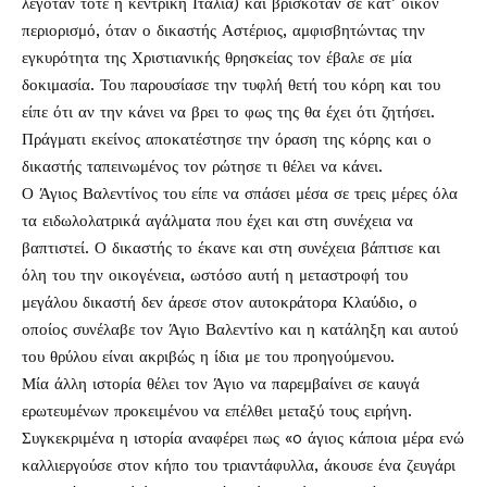
λεγόταν τότε η κεντρική Ιταλία) και βρισκόταν σε κατ’ οίκον
περιορισμό, όταν ο δικαστής Αστέριος, αμφισβητώντας την
εγκυρότητα της Χριστιανικής θρησκείας τον έβαλε σε μία
δοκιμασία. Του παρουσίασε την τυφλή θετή του κόρη και του
είπε ότι αν την κάνει να βρει το φως της θα έχει ότι ζητήσει.
Πράγματι εκείνος αποκατέστησε την όραση της κόρης και ο
δικαστής ταπεινωμένος τον ρώτησε τι θέλει να κάνει.
Ο Άγιος Βαλεντίνος του είπε να σπάσει μέσα σε τρεις μέρες όλα
τα ειδωλολατρικά αγάλματα που έχει και στη συνέχεια να
βαπτιστεί. Ο δικαστής το έκανε και στη συνέχεια βάπτισε και
όλη του την οικογένεια, ωστόσο αυτή η μεταστροφή του
μεγάλου δικαστή δεν άρεσε στον αυτοκράτορα Κλαύδιο, ο
οποίος συνέλαβε τον Άγιο Βαλεντίνο και η κατάληξη και αυτού
του θρύλου είναι ακριβώς η ίδια με του προηγούμενου.
Μία άλλη ιστορία θέλει τον Άγιο να παρεμβαίνει σε καυγά
ερωτευμένων προκειμένου να επέλθει μεταξύ τους ειρήνη.
Συγκεκριμένα η ιστορία αναφέρει πως «o άγιος κάποια μέρα ενώ
καλλιεργούσε στον κήπο του τριαντάφυλλα, άκουσε ένα ζευγάρι