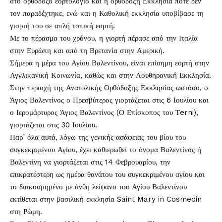
στο ορθόδοξο εορτολόγιο και η ορθόδοξη Εκκλησία ποτέ δεν
τον παραδέχτηκε, ενώ και η Καθολική εκκλησία υποβίβασε τη
γιορτή του σε απλή τοπική εορτή.
Με το πέρασμα του χρόνου, η γιορτή πέρασε από την Ιταλία
στην Ευρώπη και από τη Βρετανία στην Αμερική.
Σήμερα η μέρα του Αγίου Βαλεντίνου, είναι επίσημη εορτή στην
Αγγλικανική Κοινωνία, καθώς και στην Λουθηρανική Εκκλησία.
Στην περιοχή της Ανατολικής Ορθόδοξης Εκκλησίας ωστόσο, ο
Άγιος Βαλεντίνος ο Πρεσβύτερος γιορτάζεται στις 6 Ιουλίου και
ο Ιερομάρτυρος Άγιος Βαλεντίνος (Ο Επίσκοπος του Τerni),
γιορτάζεται στις 30 Ιουλίου.
Παρ’ όλα αυτά, λόγω της γενικής ασάφειας του βίου του
συγκεκριμένου Αγίου, έχει καθιερωθεί το όνομα Βαλεντίνος ή
Βαλεντίνη να γιορτάζεται στις 14 Φεβρουαρίου, την
επικρατέστερη ως ημέρα θανάτου του συγκεκριμένου αγίου και
το διακοσμημένο με άνθη λείψανο του Αγίου Βαλεντίνου
εκτίθεται στην βασιλική εκκλησία Saint Mary in Cosmedin
στη Ρώμη.