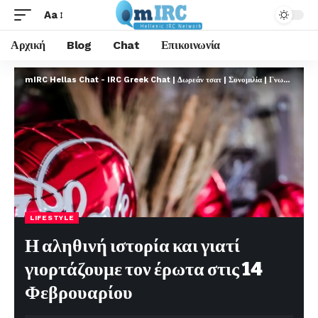
Aa
Αρχική
Blog
Chat
Επικοινωνία
mIRC Hellas Chat - IRC Greek Chat | Δωρεάν τσατ | Συνομιλία | Γνωριμίες | FREE
LIFESTYLE
Η αληθινή ιστορία και γιατί
γιορτάζουμε τον έρωτα στις 14
Φεβρουαρίου