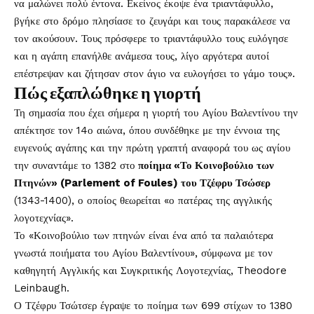
να μαλώνει πολύ έντονα. Εκείνος έκοψε ένα τριαντάφυλλο,
βγήκε στο δρόμο πλησίασε το ζευγάρι και τους παρακάλεσε να
τον ακούσουν. Τους πρόσφερε το τριαντάφυλλο τους ευλόγησε
και η αγάπη επανήλθε ανάμεσα τους, λίγο αργότερα αυτοί
επέστρεψαν και ζήτησαν στον άγιο να ευλογήσει το γάμο τους».
Πώς εξαπλώθηκε η γιορτή
Τη σημασία που έχει σήμερα η γιορτή του Αγίου Βαλεντίνου την
απέκτησε τον 14ο αιώνα, όπου συνδέθηκε με την έννοια της
ευγενούς αγάπης και την πρώτη γραπτή αναφορά του ως αγίου
την συναντάμε το 1382 στο
ποίημα «Το Κοινοβούλιο των
Πτηνών» (Parlement of Foules) του Τζέφρυ Τσώσερ
(1343-1400), ο οποίος θεωρείται «ο πατέρας της αγγλικής
λογοτεχνίας».
Το «Κοινοβούλιο των πτηνών είναι ένα από τα παλαιότερα
γνωστά ποιήματα του Αγίου Βαλεντίνου», σύμφωνα με τον
καθηγητή Αγγλικής και Συγκριτικής Λογοτεχνίας, Theodore
Leinbaugh.
Ο Τζέφρυ Τσώτσερ έγραψε το ποίημα των 699 στίχων το 1380