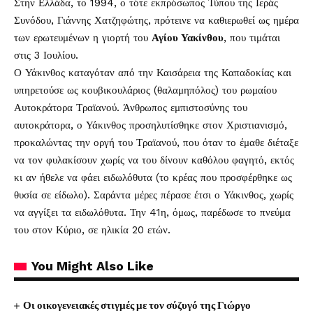
Στην Ελλάδα, το 1994, ο τότε εκπρόσωπος Τύπου της Ιεράς
Συνόδου, Γιάννης Χατζηφώτης, πρότεινε να καθιερωθεί ως ημέρα
των ερωτευμένων η γιορτή του
Αγίου Υακίνθου
, που τιμάται
στις 3 Ιουλίου.
Ο Υάκινθος καταγόταν από την Καισάρεια της Καπαδοκίας και
υπηρετούσε ως κουβικουλάριος (θαλαμηπόλος) του ρωμαίου
Αυτοκράτορα Τραϊανού. Άνθρωπος εμπιστοσύνης του
αυτοκράτορα, ο Υάκινθος προσηλυτίσθηκε στον Χριστιανισμό,
προκαλώντας την οργή του Τραϊανού, που όταν το έμαθε διέταξε
να τον φυλακίσουν χωρίς να του δίνουν καθόλου φαγητό, εκτός
κι αν ήθελε να φάει ειδωλόθυτα (το κρέας που προσφέρθηκε ως
θυσία σε είδωλο). Σαράντα μέρες πέρασε έτσι ο Υάκινθος, χωρίς
να αγγίξει τα ειδωλόθυτα. Την 41η, όμως, παρέδωσε το πνεύμα
του στον Κύριο, σε ηλικία 20 ετών.
You Might Also Like
Οι οικογενειακές στιγμές με τον σύζυγό της Γιώργο