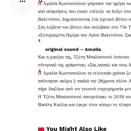
Η Αμαλία Κωστοπούλου γιόρτασε την ημέρα των
από αναρτήσεις που έκανε επέλεξε να δείξει στο
Βαλεντίνου, δημοσιεύοντας ένα σχετικό βίντεο 
Στη λεζάντα του βίντεο που ανλεβασε στο Tik 
«Ευτυχισμένη Ημέρα του Αγίου Βαλεντίνου. Σα
original sound – Amalia
Και η μητέρα της, Τζένη Μπαλατσινού έσπευσε ν
σύντροφό της γράφοντας: «Σας αγαπώ και τους δ
Η Αμαλία Κωστοπούλου τα τελευταία χρόνια ζει 
απέκτησαν ακόμη 2 παιδιά την 26χρονη πλέον 
πήρε διαζύγιο από τον γνωστό επιχειρηματία με
Η Τζένη Μπαλατσινού παντρεύτηκε το 2019 τον
Βασίλη Κικίλια και έφερε στον κόσμο το τέταρτ
You Might Also Like