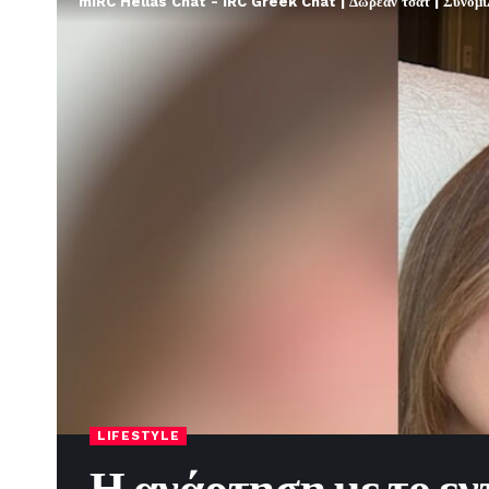
mIRC Hellas Chat - IRC Greek Chat | Δωρεάν τσατ | Συνομιλί
LIFESTYLE