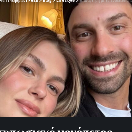
α | Γνωριμίες | FREE
>
Blog
>
Lifestyle
>
Η ανάρτηση με το εντυπωσιακ