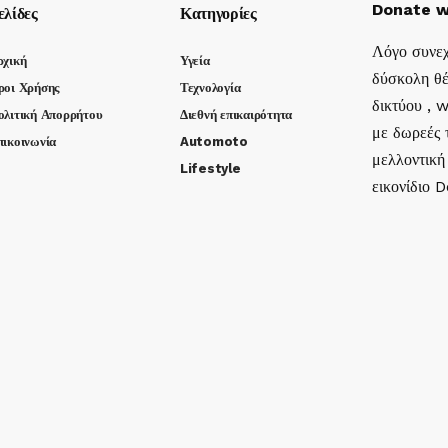
Donate w
ελίδες
Κατηγορίες
Λόγο συνεχ
ρχική
Υγεία
δύσκολη θέ
ροι Χρήσης
Τεχνολογία
δικτύου , 
ολιτική Απορρήτου
Διεθνή επικαιρότητα
με δωρεές τ
πικοινωνία
Automoto
μελλοντική
Lifestyle
εικονίδιο 