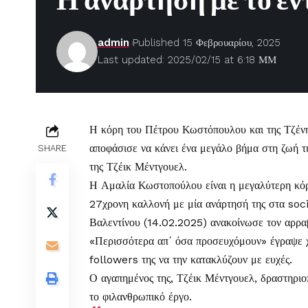
Η ανάρτηση με το ε
admin
Published 15 Φεβρουαρίου, 2025
Last updated: 2025/02/15 at 6:18 ΜΜ
Η κόρη του
Πέτρου Κωστόπουλου
και της
Τζέν
αποφάσισε να κάνει ένα μεγάλο βήμα στη ζωή τη
SHARE
της Τζέικ Μέντγουελ.
Η Αμαλία Κωστοπούλου είναι η μεγαλύτερη κό
27χρονη καλλονή με μία ανάρτησή της στα soci
Βαλεντίνου (14.02.2025) ανακοίνωσε τον αρρα
«Περισσότερα απ΄ όσα προσευχόμουν» έγραψε χ
followers της να την κατακλύζουν με ευχές.
Ο αγαπημένος της, Τζέικ Μέντγουελ, δραστηριοπο
το φιλανθρωπικό έργο.