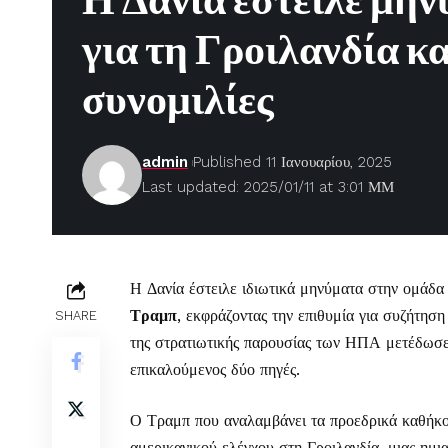
Η Δανία έστειλε μη
για τη Γροιλανδία κ
συνομιλίες
admin
Published 11 Ιανουαρίου, 2025
Last updated: 2025/01/11 at 3:01 ΜΜ
Η Δανία έστειλε ιδιωτικά μηνύματα στην ομά
Τραμπ
, εκφράζοντας την επιθυμία για συζήτηση
SHARE
της στρατιωτικής παρουσίας των ΗΠΑ μετέδωσε
επικαλούμενος δύο πηγές.
Ο Τραμπ που αναλαμβάνει τα προεδρικά καθήκον
αμερικανικού ελέγχου στη Γροιλανδία, μιας ημι