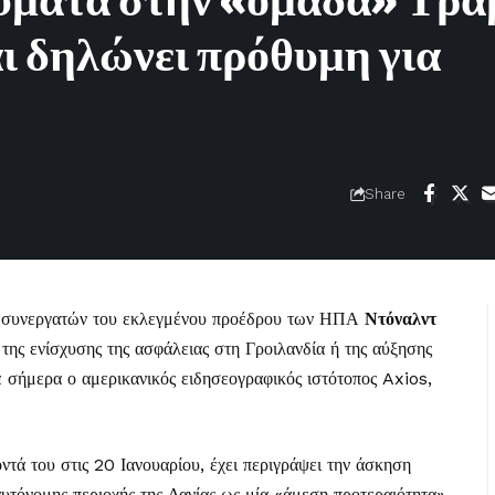
νύματα στην «ομάδα» Τρα
αι δηλώνει πρόθυμη για
Share
δα συνεργατών του εκλεγμένου προέδρου των ΗΠΑ
Ντόναλντ
 της ενίσχυσης της ασφάλειας στη Γροιλανδία ή της αύξησης
 σήμερα ο αμερικανικός ειδησεογραφικός ιστότοπος Axios,
τά του στις 20 Ιανουαρίου, έχει περιγράψει την άσκηση
αυτόνομης περιοχής της Δανίας ως μία «άμεση προτεραιότητα».