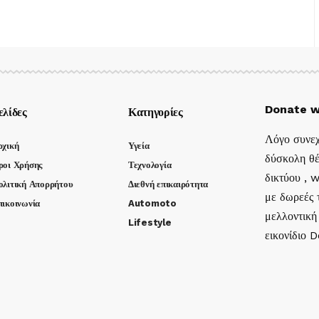
Donate w
ελίδες
Κατηγορίες
Λόγο συνεχ
ρχική
Υγεία
δύσκολη θέ
ροι Χρήσης
Τεχνολογία
δικτύου , 
ολιτική Απορρήτου
Διεθνή επικαιρότητα
με δωρεές τ
πικοινωνία
Automoto
μελλοντική
Lifestyle
εικονίδιο 