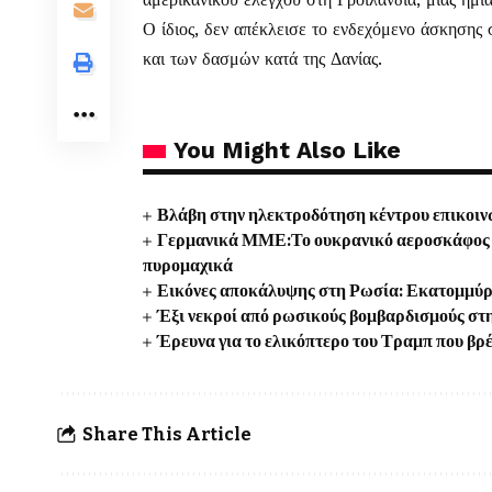
Ο ίδιος, δεν απέκλεισε το ενδεχόμενο άσκησης
και των δασμών κατά της Δανίας.
You Might Also Like
Βλάβη στην ηλεκτροδότηση κέντρου επικοιν
Γερμανικά ΜΜΕ:Το ουκρανικό αεροσκάφος κ
πυρομαχικά
Εικόνες αποκάλυψης στη Ρωσία: Εκατομμύρι
Έξι νεκροί από ρωσικούς βομβαρδισμούς στη
Έρευνα για το ελικόπτερο του Τραμπ που βρ
Share This Article