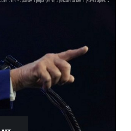
 στην «ομάδα» Τραμπ για τη Γροιλανδία και δηλώνει πρόθυμη για συνομιλίες