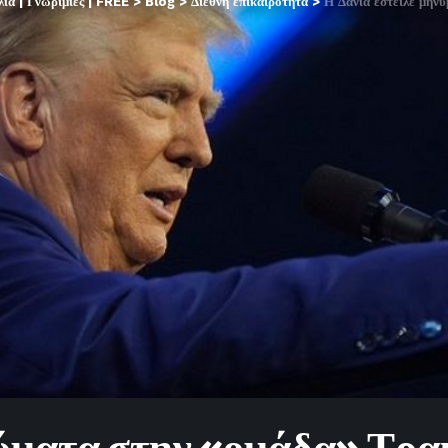
α | Γνωριμίες | FREE
>
Blog
>
Διεθνή επικαιρότητα
>
Η Δανία έστειλε μηνύματα