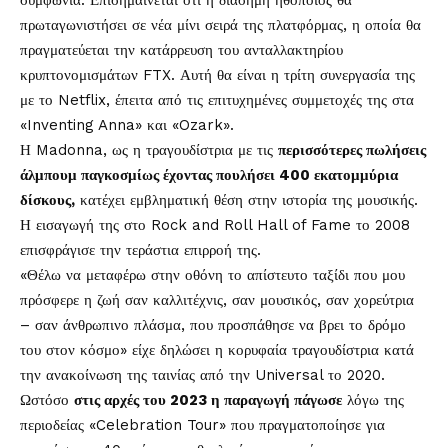
συμφωνία. Επισημαίνεται ότι η διάσημη ηθοποιός θα
πρωταγωνιστήσει σε νέα μίνι σειρά της πλατφόρμας, η οποία θα
πραγματεύεται την κατάρρευση του ανταλλακτηρίου
κρυπτονομισμάτων FTX. Αυτή θα είναι η τρίτη συνεργασία της
με το Netflix, έπειτα από τις επιτυχημένες συμμετοχές της στα
«Inventing Anna» και «Ozark».
Η Madonna, ως η τραγουδίστρια με τις
περισσότερες πωλήσεις
άλμπουμ παγκοσμίως έχοντας πουλήσει 400 εκατομμύρια
δίσκους,
κατέχει εμβληματική θέση στην ιστορία της μουσικής.
Η εισαγωγή της στο Rock and Roll Hall of Fame το 2008
επισφράγισε την τεράστια επιρροή της.
«Θέλω να μεταφέρω στην οθόνη το απίστευτο ταξίδι που μου
πρόσφερε η ζωή σαν καλλιτέχνις, σαν μουσικός, σαν χορεύτρια
– σαν άνθρωπινο πλάσμα, που προσπάθησε να βρει το δρόμο
του στον κόσμο» είχε δηλώσει η κορυφαία τραγουδίστρια κατά
την ανακοίνωση της ταινίας από την Universal το 2020.
Ωστόσο
στις αρχές του 2023 η παραγωγή πάγωσε
λόγω της
περιοδείας «Celebration Tour» που πραγματοποίησε για