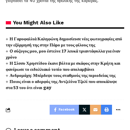
γιορτάσει τα 40 χρόνια της θρυλικής της καριέρας.
You Might Also Like
Η Γαρυφαλλιά Καληφώνη δημοσίευσε νέες φωτογραφίες από
την εξόρμησή της στην Πάρο με τους φίλους της
O σύζυγος μου, μου έστελνε 17 λευκά τριαντάφυλλα για έναν
χρόνο
Η Σίσσυ Χρηστίδου έκανε βόλτα με σκάφος στην Κρήτη και
φανέρωσε το ειδυλλιακό τοπίο που απολαμβάνει
Ανδρομάχη: Μπέρδεψε τους σταθμούς της περιοδείας της
Ποιος είναι ο αδερφός της Αντζελίνα Τζολί που αποκάλυψε
στα 53 του ότι είναι gay
Facebook