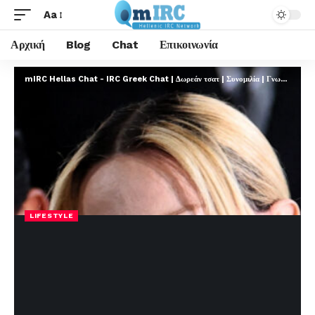
Aa
Αρχική
Blog
Chat
Επικοινωνία
mIRC Hellas Chat - IRC Greek Chat | Δωρεάν τσατ | Συνομιλία | Γνωριμίες | FREE
LIFESTYLE