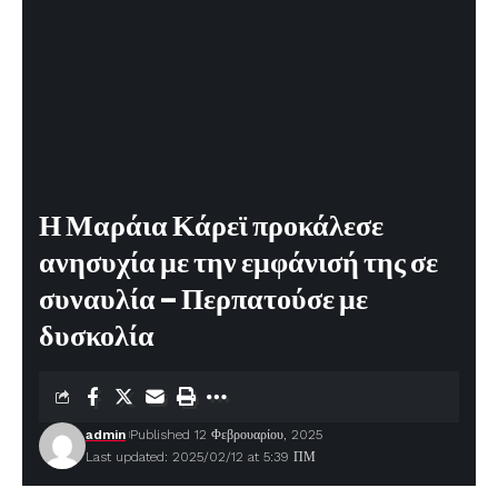
Η Μαράια Κάρεϊ προκάλεσε
ανησυχία με την εμφάνισή της σε
συναυλία – Περπατούσε με
δυσκολία
admin
Published 12 Φεβρουαρίου, 2025
Last updated: 2025/02/12 at 5:39 ΠΜ