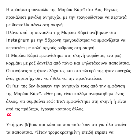
Η πρόσφατη συναυλία της
Μαράια Κάρεϊ
στο
Λας Βέγκας
προκάλεσε μεγάλη ανησυχία, με την τραγουδίστρια να περπατά
με δυσκολία πάνω στη σκηνή.
Πλάνα από τη συναυλία της Μαράια Κάρεϊ ανέβηκαν στο
Instagram με την 55χρονη τραγουδίστρια να εμφανίζεται να
περπατάει με πολύ αργούς ρυθμούς στη σκηνή.
Η Μαράια Κάρεϊ εμφανίστηκε στη σκηνή φορώντας ένα ροζ
κορμάκι με ροζ δαντέλα από πάνω και ψηλοτάκουνα παπούτσια.
Οι κινήσεις της ήταν ελάχιστες και στο πλευρό της ήταν συνεχώς
ένας χορευτής, σαν να ήθελε να την προστατεύσει.
Οι fan της δεν έκρυψαν την ανησυχία τους από την εμφάνιση
της Μαράια Κάρεϊ. «Θεέ μου, είναι καλά;» αναρωτήθηκε ένας
άλλος, «τι συμβαίνει εδώ; Έτσι εμφανίστηκε στη σκηνή ή είναι
από τις πρόβες;», έγραψε κάποιος άλλος.
Υπήρχαν βέβαια και κάποιοι που πιστεύουν ότι για όλα φταίνε
τα παπούτσια. «Ήταν τρομοκρατημένη επειδή έπρεπε να