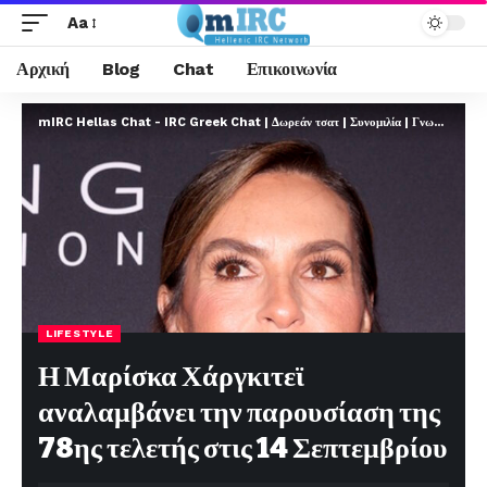
Aa
Αρχική
Blog
Chat
Επικοινωνία
mIRC Hellas Chat - IRC Greek Chat | Δωρεάν τσατ | Συνομιλία | Γνωριμίες | FREE
LIFESTYLE
Η Μαρίσκα Χάργκιτεϊ
αναλαμβάνει την παρουσίαση της
78ης τελετής στις 14 Σεπτεμβρίου