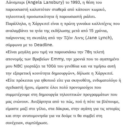
Λάνσμπερι (Angela Lansbury) το 1993, η θέση του
παρουσιαστή καλυπτόταν σταθερά από κάποιον κωμικό,
τηλεοπτική προσωπικότητα ή παρουσιαστή ριάλιτι.
Παράλληλα, η Χάργκιτεϊ είναι η πρώτη γυναίκα καλλιτέχνις που
αναλαμβάνει τα ηνία της εκδήλωσης μετά από 15 χρόνια,
παίρνοντας τη σκυτάλη από την Τζέιν Λιντς (Jane Lynch),
σύμφωνα με το Deadline.
«Είναι μεγάλη μου τιμή να παρουσιάσω την 78η τελετή
απονομής των Bραβείων Emmy, την χρονιά που το αγαπημένο
μου NBC γιορτάζει τα 100ά του γενέθλια και να τιμήσω αυτή
την εξαιρετική κοινότητα δημιουργών», δήλωσε η Χάργκιτεϊ.
«Είτε πρόκειται για ηθοποιό είτε για σκηνοθέτη, ενδυματολόγο ή
σχεδιαστή ήχου, είμαστε όλοι πολύ προνομιούχοι που
συμμετέχουμε στη δημιουργία τηλεοπτικών προγραμμάτων που
μας ενώνουν. Ανεξάρτητα από το πώς, πού ή πότε τα βλέπουμε,
είμαστε μαζί στο γέλιο, στα δάκρυα, στην αγάπη για τις ιστορίες
και στην ανυπομονησία για να δούμε τι θα συμβεί στη
συνέχεια», συμπλήρωσε.