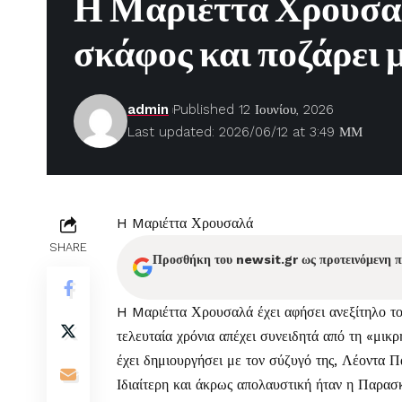
Η Μαριέττα Χρουσα
σκάφος και ποζάρει μ
admin
Published 12 Ιουνίου, 2026
Last updated: 2026/06/12 at 3:49 ΜΜ
H Mαριέττα Χρουσαλά
SHARE
Προσθήκη του newsit.gr ως προτεινόμενη 
H
Mαριέττα Χρουσαλά
έχει αφήσει ανεξίτηλο τ
τελευταία χρόνια απέχει συνειδητά από τη «μικ
έχει δημιουργήσει με τον σύζυγό της, Λέοντα Π
Ιδιαίτερη και άκρως απολαυστική ήταν η Παρασ