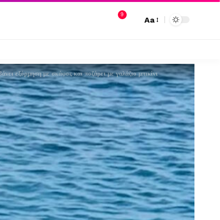
9
Aa
νει εξόρμηση με σκάφος και ποζάρει με γαλάζιο μπικίνι