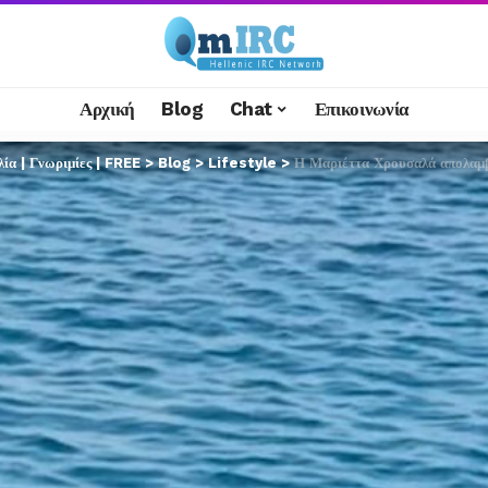
Αρχική
Blog
Chat
Επικοινωνία
α | Γνωριμίες | FREE
>
Blog
>
Lifestyle
>
Η Μαριέττα Χρουσαλά απολαμβά