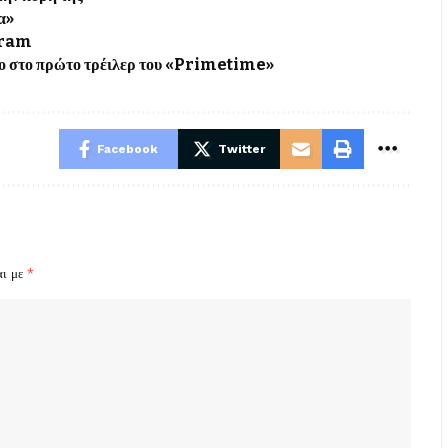
α»
gram
ιλο στο πρώτο τρέιλερ του «Primetime»
Facebook
Twitter
αι με
*