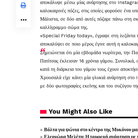
αποκάλυψε μέσω μίας ανάρτησης στο Instagra
καλοκαιρινές πόζες, στις οποίες φορούσε ένα υπ
Μάλιστα, σε δύο από αυτές πόζαρε πάνω στη σκ
καλλίγραμμο σώμα της.
«Special Friday today», έγραψε στη λεζάντα τ
αποκαλύψει σε ποιο μέρος έγινε αυτή η καλοκα
Σημειώνεται ότι
μία εβδομάδα νωρίτερα, την Π
Πατίτσας έκλεισαν 16 χρόνια γάμου
. Συνολικά, 
κατά τη διάρκεια του γάμου τους έχουν αποκτήσ
Χρουσαλά είχε κάνει μία γλυκιά ανάρτηση στο
με δύο φωτογραφίες εκείνης και του συζύγου της
You Might Also Like
Βόλτα για ψώνια στο κέντρο της Μυκόνου μ
Ελεονώρα Μελέτη: Η τρυφερή ανάρτηση με τ