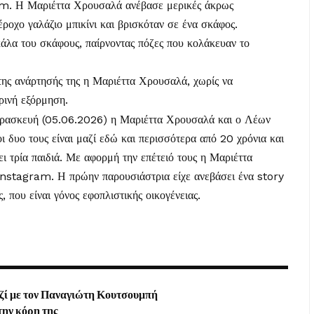
m. Η Μαριέττα Χρουσαλά ανέβασε μερικές άκρως
έροχο γαλάζιο μπικίνι και βρισκόταν σε ένα σκάφος.
άλα του σκάφους, παίρνοντας πόζες που κολάκευαν το
ης ανάρτησής της η Μαριέττα Χρουσαλά, χωρίς να
ιρινή εξόρμηση.
αρασκευή (05.06.2026) η Μαριέττα Χρουσαλά και ο Λέων
οι δυο τους είναι μαζί εδώ και περισσότερα από 20 χρόνια και
ει τρία παιδιά. Με αφορμή την επέτειό τους η Μαριέττα
 Instagram. Η πρώην παρουσιάστρια είχε ανεβάσει ένα story
, που είναι γόνος εφοπλιστικής οικογένειας.
αζί με τον Παναγιώτη Κουτσουμπή
ην κόρη της