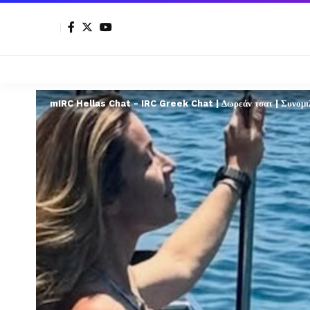
mIRC Hellas Chat - IRC Greek Chat | Δωρεάν τσατ | Συνομιλί