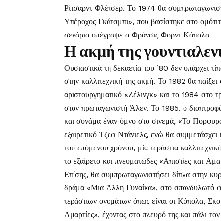
Ρίτσαρντ Φλέτσερ. Το 1974 θα συμπρωταγωνιστ
Υπέροχος Γκάτσμπι», που βασίστηκε στο ομότιτ
σενάριο υπέγραψε ο Φράνσις Φορντ Κόπολα.
Η ακμή της γουντιαλεν
Ουσιαστικά τη δεκαετία του ’80 δεν υπάρχει τί
στην καλλιτεχνική της ακμή. Το 1982 θα παίξε
αριστουργηματικό «Ζέλινγκ» και το 1984 στο τ
στον πρωταγωνιστή Άλεν. Το 1985, ο διοπτροφ
και συνάμα έναν ύμνο στο σινεμά, «Το Πορφυρό
εξαιρετικό Τζεφ Ντάνιελς, ενώ θα συμμετάσχει
του επόμενου χρόνου, μία τεράστια καλλιτεχνική
το εξαίρετο και πνευματώδες «Απιστίες και Αμαρ
Επίσης, θα συμπρωταγωνιστήσει δίπλα στην κυρ
δράμα «Μια Άλλη Γυναίκα», στο σπονδυλωτό φι
τεράστιων ονομάτων όπως είναι οι Κόπολα, Σκο
Αμαρτίες», έχοντας στο πλευρό της και πάλι τον