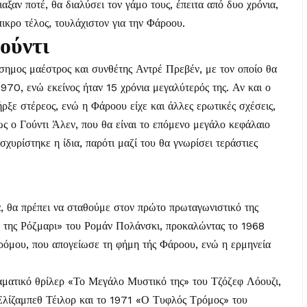
ιαξαν ποτέ, θα διαλύσει τον γάμο τους, έπειτα από δυο χρόνια,
πικρο τέλος, τουλάχιστον για την Φάροου.
ούντι
άσημος μαέστρος και συνθέτης Αντρέ Πρεβέν, με τον οποίο θα
970, ενώ εκείνος ήταν 15 χρόνια μεγαλύτερός της. Αν και ο
ήρξε στέρεος, ενώ η Φάροου είχε και άλλες ερωτικές σχέσεις,
ς ο Γούντι Άλεν, που θα είναι το επόμενο μεγάλο κεφάλαιο
σχυρίστηκε η ίδια, παρότι μαζί του θα γνωρίσει τεράστιες
α, θα πρέπει να σταθούμε στον πρώτο πρωταγωνιστικό της
 της Ρόζμαρι» του Ρομάν Πολάνσκι, προκαλώντας το 1968
τρόμου, που απογείωσε τη φήμη τής Φάροου, ενώ η ερμηνεία
αματικό θρίλερ «Το Μεγάλο Μυστικό της» του Τζόζεφ Λόουζι,
 Ελίζαμπεθ Τέιλορ και το 1971 «Ο Τυφλός Τρόμος» του