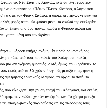
 Σφαίρα ως Νέα Σταρ της Χρονιάς, ενώ θα γίνει ευρύτερα
χημένη σαπουνόπερα «Πέιτον Πλέις». Ωστόσο, ο λόγος που
ση της με τον Φρανκ Σινάτρα, η οποία, περιέργως -ειδικά για
ολλές φορές σταρ- θα φτάσει μέχρι τα σκαλιά της εκκλησίας
ζύγιο, έπειτα από δυο χρόνια, παρότι η Φάροου ακόμη και
ένει γοητευμένη από τον Φράνκι.
ινάτρα – Φάροου υπήρξε ακόμη μία ωραία ρομαντική ροζ
κίνησε κάτω από τους προβολείς του Χόλιγουντ, καθώς
οου μία ανερχόμενη ηθοποιός. Αυτό, όμως, που «ερέθισε» το
νού, εκτός από τα 30 χρόνια διαφοράς μεταξύ τους, ήταν η
υς αμέτρητους ερωτικούς δεσμούς, τα όργια, το ποτό, τα
έα.
, που είχε ζήσει την χρυσή εποχή του Χόλιγουντ, και εκείνη,
σβήτησης, των καλλιτεχνικών αναζητήσεων. Το χάσμα μεταξύ
τις επαγγελματικές συγκρούσεις και τις φιλοδοξίες τους