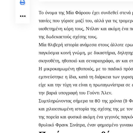
Το όνομα της
Μία Φάροου
έχει συνδεθεί στενά 
ταινίες που γύρισε μαζί του, αλλά για τις τρομε
υιοθετημένη κόρη τους, Ντίλαν και ακόμη ένα πα
της δωδεκαετούς σχέσης τους.
Μία θλιβερή ιστορία ανάμεσα στους άλλοτε ερ
παγκόσμια κοινή γνώμη, με δικαστήρια, δηλητη
σκηνοθέτη, ηθοποιό και σεναριογράφο, αν και σ
Η μικροκαμωμένη ηθοποιός, με το παιδικό πρόσ
εμπνεύστηκε η ίδια, κατά τη διάρκεια των γυρι
είχε και την τύχη να είναι η πρωταγωνίστρια σε 
την βαριά υπογραφή του Γούντι Άλεν.
Συμπληρώνοντας σήμερα τα 80 της χρόνια (9 Φε
και χιλιοειπωμένη ιστορία της σχέσης της με τ
της πορεία και φυσικά ακόμη ένα γεγονός παγκόσ
θρυλικό Φρανκ Σινάτρα, έναν φημισμένο γυναικο