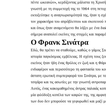
πέντε ωκεανών», κερδίζοντας μάλιστα τη Χρυσή
γνωστή με τη συμμετοχή της το 1964 στη πετυ
εκτοξεύτηκε η αναγνωρισιμότητά της, ήταν η σχέ
τον χαρακτήρα του απρόβλεπτου και σκοτεινού π
και όπως ήταν αναμενόμενο θα λήξει με ένα δια
σήμερα αναπολεί εκείνες της στιγμές και παραμ
Ο Φρανκ Σινάτρα
Εδώ, θα πρέπει να σταθούμε, καθώς ο γάμος Σ
ιστορία παγκόσμιας εμβέλειας. Η σχέση τους ξε
εκείνος ήταν ήδη ένας θρύλος εν ζωή και η Φάρ
ενδιαφέρον και περισσότερο τη φαντασία του κοι
άστατη ερωτική συμπεριφορά του Σινάτρα, με το
τσιγάρα και τις ασωτίες με την γνωστή αντροπαρ
Αυτός, ένας κακομαθημένος άντρας παλαιάς κοπής
μία φιλόδοξη κοπέλα των καιρών της, της αμφι
των δυο δεν μπορούσε να γεφυρωθεί και μαζί με 