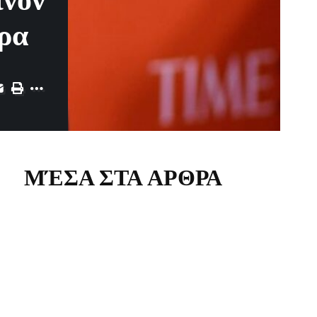
ίνον
τρα
ΜΈΣΑ ΣΤΑ ΑΡΘΡΑ