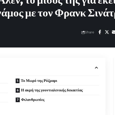
λεν, το μίσος της για εκε
γάμος με τον Φρανκ Σινά
Share
Το Μωρό της Ρόζμαρι
Η ακμή της γουντιαλενικής δεκαετίας
Φιλανθρωπίες