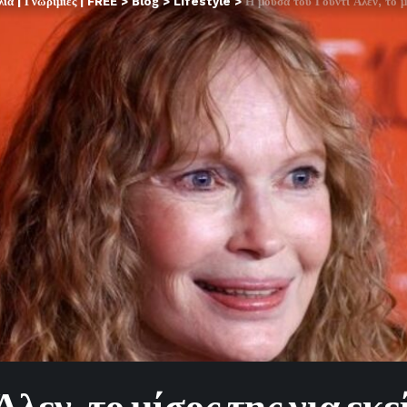
α | Γνωριμίες | FREE
>
Blog
>
Lifestyle
>
Η μούσα του Γούντι Άλεν, το μίσ