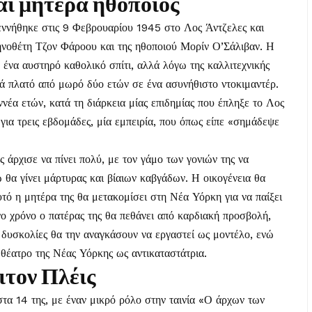
αι μητέρα ηθοποιός
ννήθηκε στις 9 Φεβρουαρίου 1945 στο Λος Άντζελες και
ηνοθέτη Τζον Φάροου και της ηθοποιού Μορίν Ο’Σάλιβαν. Η
να αυστηρό καθολικό σπίτι, αλλά λόγω της καλλιτεχνικής
κά πλατό από μωρό δύο ετών σε ένα ασυνήθιστο ντοκιμαντέρ.
ννέα ετών, κατά τη διάρκεια μίας επιδημίας που έπληξε το Λος
ια τρεις εβδομάδες, μία εμπειρία, που όπως είπε «σημάδεψε
 άρχισε να πίνει πολύ, με τον γάμο των γονιών της να
 θα γίνει μάρτυρας και βίαιων καβγάδων. Η οικογένεια θα
υτό η μητέρα της θα μετακομίσει στη Νέα Υόρκη για να παίξει
ο χρόνο ο πατέρας της θα πεθάνει από καρδιακή προσβολή,
 δυσκολίες θα την αναγκάσουν να εργαστεί ως μοντέλο, ενώ
ε θέατρο της Νέας Υόρκης ως αντικαταστάτρια.
ιτον Πλέις
στα 14 της, με έναν μικρό ρόλο στην ταινία «Ο άρχων των