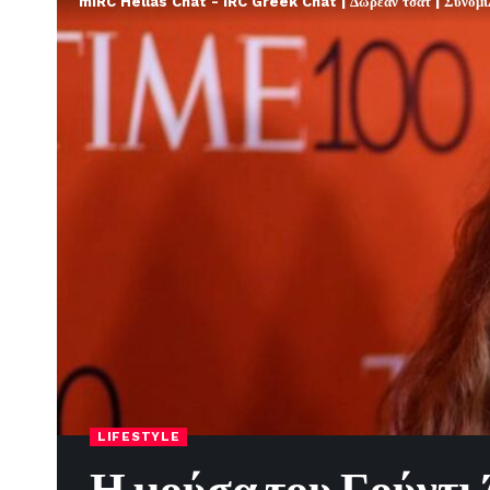
mIRC Hellas Chat - IRC Greek Chat | Δωρεάν τσατ | Συνομιλί
LIFESTYLE