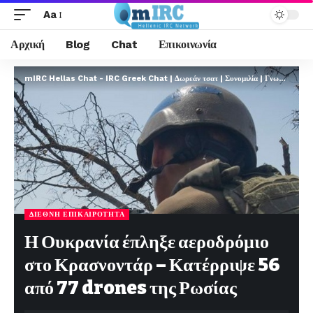
Aa
Αρχική
Blog
Chat
Επικοινωνία
mIRC Hellas Chat - IRC Greek Chat | Δωρεάν τσατ | Συνομιλία | Γνωριμίες | FREE
ΔΙΕΘΝΉ ΕΠΙΚΑΙΡΌΤΗΤΑ
Η Ουκρανία έπληξε αεροδρόμιο
στο Κρασνοντάρ – Κατέρριψε 56
από 77 drones της Ρωσίας