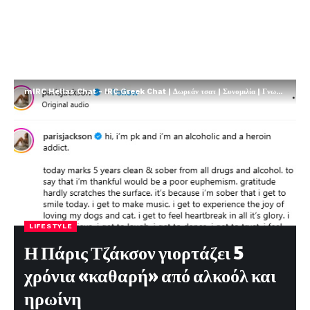
mIRC Hellas Chat - IRC Greek Chat | Δωρεάν τσατ | Συνομιλία | Γνωριμίες | FREE
LIFESTYLE
Η Πάρις Τζάκσον γιορτάζει 5
χρόνια «καθαρή» από αλκοόλ και
ηρωίνη