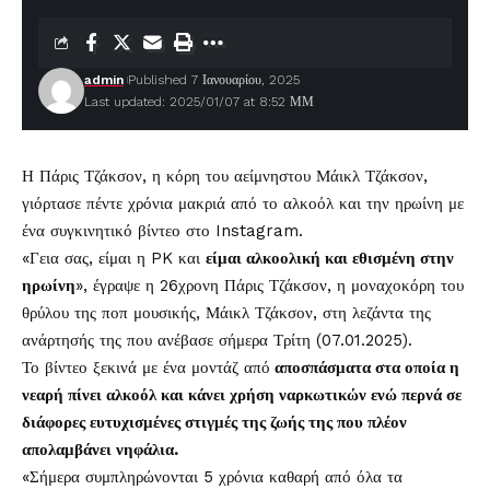
admin
Published 7 Ιανουαρίου, 2025
Last updated: 2025/01/07 at 8:52 ΜΜ
Η Πάρις Τζάκσον, η κόρη του αείμνηστου
Μάικλ Τζάκσον
,
γιόρτασε πέντε χρόνια μακριά από το
αλκοόλ
και την ηρωίνη με
ένα συγκινητικό βίντεο στο Instagram.
«Γεια σας, είμαι η PK και
είμαι αλκοολική και εθισμένη στην
ηρωίνη
», έγραψε η 26χρονη Πάρις Τζάκσον, η μοναχοκόρη του
θρύλου της ποπ μουσικής, Μάικλ Τζάκσον, στη λεζάντα της
ανάρτησής της που ανέβασε σήμερα Τρίτη (07.01.2025).
Το βίντεο ξεκινά με ένα μοντάζ από
αποσπάσματα στα οποία η
νεαρή πίνει αλκοόλ και κάνει χρήση ναρκωτικών ενώ περνά σε
διάφορες ευτυχισμένες στιγμές της ζωής της που πλέον
απολαμβάνει νηφάλια.
«Σήμερα συμπληρώνονται 5 χρόνια καθαρή από όλα τα