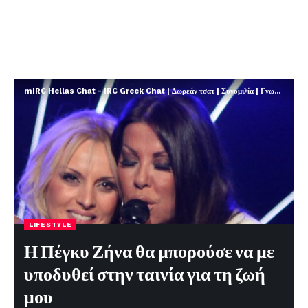
mIRC Hellas Chat - IRC Greek Chat | Δωρεάν τσατ | Συνομιλία | Γνωριμίες | FREE
LIFESTYLE
Η Πέγκυ Ζήνα θα μπορούσε να με
υποδυθεί στην ταινία για τη ζωή
μου