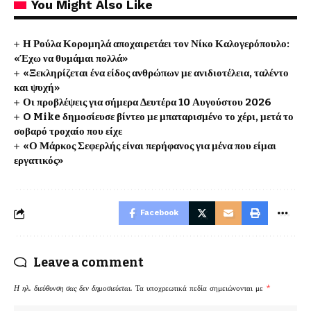
You Might Also Like
Η Ρούλα Κορομηλά αποχαιρετάει τον Νίκο Καλογερόπουλο:
«Έχω να θυμάμαι πολλά»
«Ξεκληρίζεται ένα είδος ανθρώπων με ανιδιοτέλεια, ταλέντο
και ψυχή»
Οι προβλέψεις για σήμερα Δευτέρα 10 Αυγούστου 2026
O Mike δημοσίευσε βίντεο με μπαταρισμένο το χέρι, μετά το
σοβαρό τροχαίο που είχε
«Ο Μάρκος Σεφερλής είναι περήφανος για μένα που είμαι
εργατικός»
Facebook
Leave a comment
Η ηλ. διεύθυνση σας δεν δημοσιεύεται.
Τα υποχρεωτικά πεδία σημειώνονται με
*