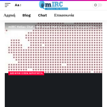
Aa
Αρχική
Blog
Chat
Επικοινωνία
mIRC Hellas Chat - IRC Greek Chat | Δωρεάν τσατ | Συνομιλία | Γνωριμίες | FREE
ΔΙΕΘΝΉ ΕΠΙΚΑΙΡΌΤΗΤΑ