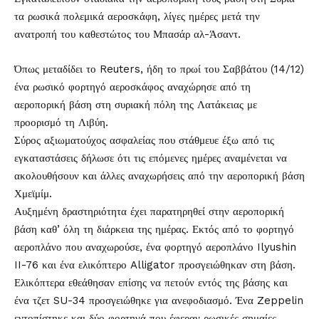
τα ρωσικά πολεμικά αεροσκάφη, λίγες ημέρες μετά την
ανατροπή του καθεστώτος του Μπασάρ αλ-Άσαντ.
Όπως μεταδίδει το Reuters, ήδη το πρωί του Σαββάτου (14/12)
ένα ρωσικό φορτηγό αεροσκάφος αναχώρησε από τη
αεροπορική βάση στη συριακή πόλη της Λατάκειας με
προορισμό τη Λιβύη.
Σύρος αξιωματούχος ασφαλείας που στάθμευε έξω από τις
εγκαταστάσεις δήλωσε ότι τις επόμενες ημέρες αναμένεται να
ακολουθήσουν και άλλες αναχωρήσεις από την αεροπορική βάση
Χμεϊμίμ.
Αυξημένη δραστηριότητα έχει παρατηρηθεί στην αεροπορική
βάση καθ’ όλη τη διάρκεια της ημέρας. Εκτός από το φορτηγό
αεροπλάνο που αναχωρούσε, ένα φορτηγό αεροπλάνο Ilyushin
II-76 και ένα ελικόπτερο Alligator προσγειώθηκαν στη βάση.
Ελικόπτερα εθεάθησαν επίσης να πετούν εντός της βάσης και
ένα τζετ SU-34 προσγειώθηκε για ανεφοδιασμό. Ένα Zeppelin
εντοπίστηκε και δύο φορτηγά που έφεραν ρωσικές σημαίες