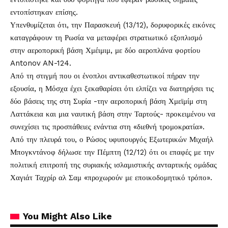
εντοπίστηκαν επίσης.
Υπενθυμίζεται ότι, την Παρασκευή (13/12), δορυφορικές εικόνες
καταγράφουν τη Ρωσία να μεταφέρει στρατιωτικό εξοπλισμό
στην αεροπορική βάση Χμέιμιμ, με δύο αεροπλάνα φορτίου
Antonov AN-124.
Από τη στιγμή που οι ένοπλοι αντικαθεστωτικοί πήραν την
εξουσία, η Μόσχα έχει ξεκαθαρίσει ότι ελπίζει να διατηρήσει τις
δύο βάσεις της στη Συρία -την αεροπορική βάση Χμεϊμίμ στη
Λαττάκεια και μια ναυτική βάση στην Ταρτούς- προκειμένου να
συνεχίσει τις προσπάθειες ενάντια στη «διεθνή τρομοκρατία».
Από την πλευρά του, ο Ρώσος υφυπουργός Εξωτερικών Μιχαήλ
Μπογκντάνοφ δήλωσε την Πέμπτη (12/12) ότι οι επαφές με την
πολιτική επιτροπή της συριακής ισλαμιστικής ανταρτικής ομάδας
Χαγιάτ Ταχρίρ αλ Σαμ «προχωρούν με εποικοδομητικό τρόπο».
You Might Also Like