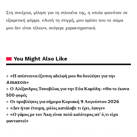
Στη συνέχεια, μίλησε για τη σιλουέτα της, η οποία φαινόταν σε
εξαιρετική φόρμα. «Αυτή τη στιγμή, μου αρέσει που το σώμα
μου δεν είναι τέλειο», ανέφερε χαρακτηριστικά.
You Might Also Like
«Η απίστευτα έξυπνη αδελφή μου θα δουλέψει για την
Amazon»
Ο Αλέξανδρος Τσουβέλας για την Εύα Καρύδη: «Θα το έκανα
500 φορές
Οι προβλέψεις για σήμερα Κυριακή 9 Αυγούστου 2026
«Δεν ήταν έτοιμη, μόλις κατάλαβε τι έχει, έφυγε»
«Ο γάμος με τον Άκη είναι πολύ καλύτερος απ’ ό,τι είχα
φανταστεί»