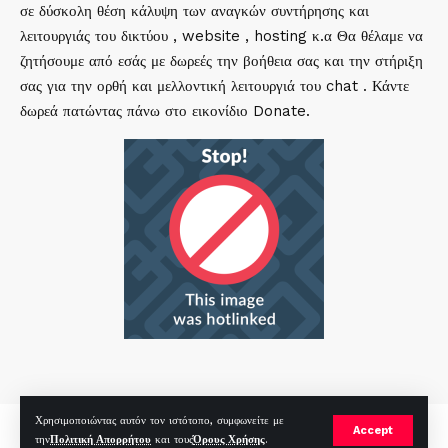
σε δύσκολη θέση κάλυψη των αναγκών συντήρησης και
λειτουργιάς του δικτύου , website , hosting κ.α Θα θέλαμε να
ζητήσουμε από εσάς με δωρεές την βοήθεια σας και την στήριξη
σας για την ορθή και μελλοντική λειτουργιά του chat . Κάντε
δωρεά πατώντας πάνω στο εικονίδιο Donate.
Χρησιμοποιώντας αυτόν τον ιστότοπο, συμφωνείτε με
mirc.gr 2023 Copyright %year%, All Rights Reserved |
by
Sp
|
Accept
την
Πολιτική Απορρήτου
και τους
Όρους Χρήσης
.