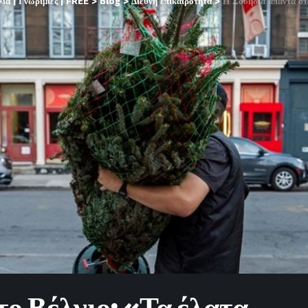
α | Γνωριμίες | FREE
>
Blog
>
Διεθνή επικαιρότητα
>
Η Σουηδία απαντά στο