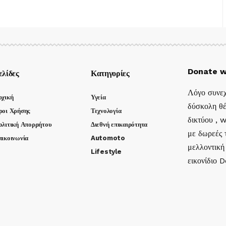
Donate w
ελίδες
Κατηγορίες
Λόγο συνεχ
ρχική
Υγεία
δύσκολη θέ
ροι Χρήσης
Τεχνολογία
δικτύου , 
ολιτική Απορρήτου
Διεθνή επικαιρότητα
με δωρεές τ
πικοινωνία
Automoto
μελλοντική
Lifestyle
εικονίδιο 