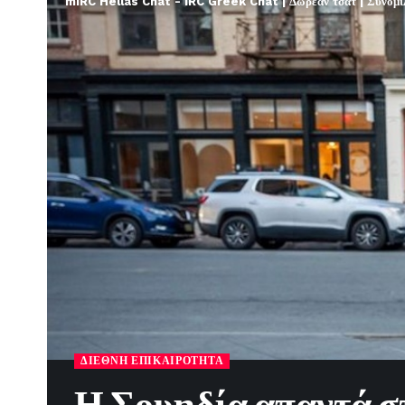
mIRC Hellas Chat - IRC Greek Chat | Δωρεάν τσατ | Συνομιλί
ΔΙΕΘΝΉ ΕΠΙΚΑΙΡΌΤΗΤΑ