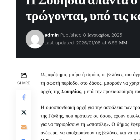
Η Σουηδία απαντά στ
τρώγονται, υπό τις 
admin
Published 8 Ιανουαρίου, 2025
Last updated: 2025/01/08 at 6:59 ΜΜ
Ως αφέψημα, μπίρα ή σιρόπι, οι βελόνες του άγρ
τη σωστή περίοδο, στο δάσος, μπορούν να χρησ
SHARE
αρχές της
Σουηδίας
, μετά την προειδοποίηση το
Η ομοσπονδιακή αρχή για την ασφάλεια των τρο
της Γάνδης, που πρότεινε σε όσους έχουν οικολο
για να περιορίσουν τη «σπατάλη». Ο δήμος έφε
ανέφερε, να αποξηραίνουν τις βελόνες και να φτ