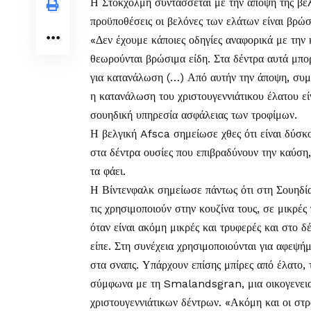
Η Στοκχόλμη συντάσσεται με την άποψη της βελγ
προϋποθέσεις οι βελόνες των ελάτων είναι βρώσ
«Δεν έχουμε κάποιες οδηγίες αναφορικά με την
θεωρούνται βρώσιμα είδη. Στα δέντρα αυτά μπορ
για κατανάλωση (…) Από αυτήν την άποψη, συμ
η κατανάλωση του χριστουγεννιάτικου έλατου εί
σουηδική υπηρεσία ασφάλειας των τροφίμων.
Η βελγική Afsca σημείωσε χθες ότι είναι δύσκ
στα δέντρα ουσίες που επιβραδύνουν την καύση, 
τα φάει.
Η Βίντενφαλκ σημείωσε πάντως ότι στη Σουηδία 
τις χρησιμοποιούν στην κουζίνα τους, σε μικρέ
όταν είναι ακόμη μικρές και τρυφερές και στο δ
είπε. Στη συνέχεια χρησιμοποιούνται για αφεψή
στα σναπς. Υπάρχουν επίσης μπίρες από έλατο, τι
σύμφωνα με τη Smalandsgran, μια οικογενειακ
χριστουγεννιάτικων δέντρων. «Ακόμη και οι στ