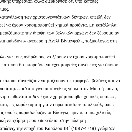
ικής υπηρεσίας, αλλά διευκρίνισε ότι υπό κάποιες
ιμες.
 κατανάλωση των χριστουγεννιάτικων δέντρων, επειδή δεν
εί να έχουν χρησιμοποιηθεί χημικά προϊόντα, μη κατάλληλα
μεριζόμαστε την άποψη των βελγικών αρχών: δεν ξέρουμε αν
ναι ακίνδυνη» ανέφερε η Ανελί Βίντενφαλκ, τοξικολόγος στη
ολο για τους ανθρώπους να ξέρουν αν έχουν χρησιμοποιηθεί
κάτι που θα μπορούσε να έχει μοιραίες συνέπειες για όποιον
κάποιοι συνηθίζουν να μαζεύουν τις τρυφερές βελόνες και να
ς ποσότητες. «Αυτό γίνεται συνήθως γύρω στον Μάιο ή Ιούνιο,
έντρο πιθανότατα δεν έχουν χρησιμοποιηθεί χημικές ουσίες»,
ματα, ως καρύκευμα ή για να αρωματίσουν το αλκοόλ, όπως
ς οποίες παρασκεύαζαν οι Βίκινγκς πριν από μια χιλιετία,
ή επιχείρηση που ειδικεύεται στην πώληση
ρατιώτες, την εποχή του Καρόλου ΙΒ΄ (1697-1718) γνώριζαν