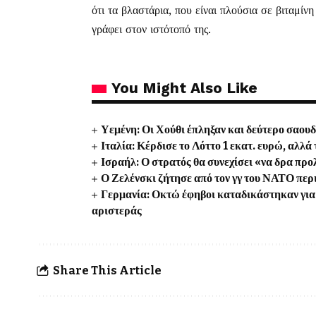
ότι τα βλαστάρια, που είναι πλούσια σε βιταμίνη
γράφει στον ιστότοπό της.
You Might Also Like
Υεμένη: Οι Χούθι έπληξαν και δεύτερο σαου
Ιταλία: Κέρδισε το Λόττο 1 εκατ. ευρώ, αλλ
Ισραήλ: Ο στρατός θα συνεχίσει «να δρα προλ
Ο Ζελένσκι ζήτησε από τον γγ του ΝΑΤΟ περ
Γερμανία: Οκτώ έφηβοι καταδικάστηκαν για 
αριστεράς
Share This Article