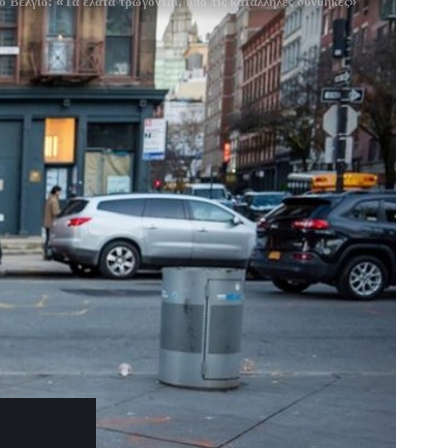
 Βέλγιο: «Τα έλατα τρώγονται, υπό τις κατάλληλες συνθήκες»