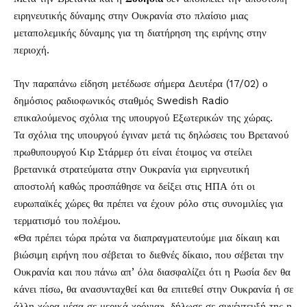
ειρηνευτικής δύναμης στην Ουκρανία στο πλαίσιο μιας
μεταπολεμικής δύναμης για τη διατήρηση της ειρήνης στην
περιοχή.
Την παραπάνω είδηση μετέδωσε σήμερα Δευτέρα (17/02) ο
δημόσιος ραδιοφωνικός σταθμός Swedish Radio
επικαλούμενος σχόλια της υπουργού Εξωτερικών της χώρας.
Τα σχόλια της υπουργού έγιναν μετά τις δηλώσεις του Βρετανού
πρωθυπουργού Κιρ Στάρμερ ότι είναι έτοιμος να στείλει
βρετανικά στρατεύματα στην Ουκρανία για ειρηνευτική
αποστολή καθώς προσπάθησε να δείξει στις ΗΠΑ ότι οι
ευρωπαϊκές χώρες θα πρέπει να έχουν ρόλο στις συνομιλίες για
τερματισμό του πολέμου.
«Θα πρέπει τώρα πρώτα να διαπραγματευτούμε μια δίκαιη και
βιώσιμη ειρήνη που σέβεται το διεθνές δίκαιο, που σέβεται την
Ουκρανία και που πάνω απ’ όλα διασφαλίζει ότι η Ρωσία δεν θα
κάνει πίσω, θα ανασυνταχθεί και θα επιτεθεί στην Ουκρανία ή σε
άλλη χώρα μέσα σε μερικά χρόνια», δήλωσε σε συνέντευξή της η