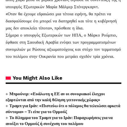
υπουργός Εξωτερικών Μαρία Μάλμερ Στένεργκαρντ.
«Οταν θα έχουμε εδραιώσει μια τέτοια ειρήνη, θα πρέπει να
διασφαλίσουμε ότι μπορεί να διατηρηθεί και τότε η κυβέρνησή
μας δεν αποκλείει τίποτα», πρόσθεσε η ίδια.
Σήμερα ο υπουργός Εξωτερικών των ΗΠΑ, ο Μάρκο Ρούμπιο,
έφθασε στη Σαουδική Αραβία ενόψει των προγραμματισμένων
συνομιλιών με Ρώσους αξιωματούχους και στόχο τον τερματισμό
του πολέμου στην Ουκρανία που μετράει σχεδόν τρία χρόνια.
You Might Also Like
Μπρούνερ: «Ευάλωτη η ΕΕ αν οι συνοριακοί έλεγχοι
εξαρτώνται από την καλή θέληση γειτονικής χώρας»
Τραμπ για Ιράν: «Πιστεύω ότι ο πόλεμος θα τελειώσει αρκετά
σύντομα» – Τι είπε για το Ορμούζ
Το δίλημμα του Τραμπ για το Ιράν: Παραχωρήσεις για να
ανοίξει το Ορμούζ ή συνέχιση του πολέμου