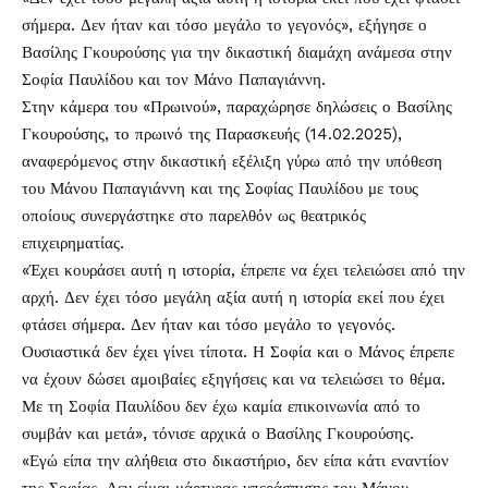
σήμερα. Δεν ήταν και τόσο μεγάλο το γεγονός», εξήγησε ο
Βασίλης Γκουρούσης
για την δικαστική διαμάχη ανάμεσα στην
Σοφία Παυλίδου
και τον Μάνο Παπαγιάννη.
Στην κάμερα του «Πρωινού», παραχώρησε δηλώσεις ο Βασίλης
Γκουρούσης, το πρωινό της Παρασκευής (14.02.2025),
αναφερόμενος στην δικαστική εξέλιξη γύρω από την υπόθεση
του
Μάνου Παπαγιάννη
και της Σοφίας Παυλίδου με τους
οποίους συνεργάστηκε στο παρελθόν ως θεατρικός
επιχειρηματίας.
«Έχει κουράσει αυτή η ιστορία, έπρεπε να έχει τελειώσει από την
αρχή. Δεν έχει τόσο μεγάλη αξία αυτή η ιστορία εκεί που έχει
φτάσει σήμερα. Δεν ήταν και τόσο μεγάλο το γεγονός.
Ουσιαστικά δεν έχει γίνει τίποτα. Η Σοφία και ο Μάνος έπρεπε
να έχουν δώσει αμοιβαίες εξηγήσεις και να τελειώσει το θέμα.
Με τη Σοφία Παυλίδου δεν έχω καμία επικοινωνία από το
συμβάν και μετά», τόνισε αρχικά ο Βασίλης Γκουρούσης.
«Εγώ είπα την αλήθεια στο δικαστήριο, δεν είπα κάτι εναντίον