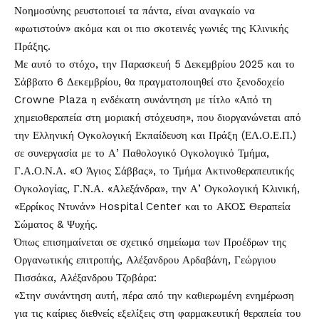
Νοημοσύνης ρευστοποιεί τα πάντα, είναι αναγκαίο να
«φωτιστούν» ακόμα και οι πιο σκοτεινές γωνιές της Κλινικής
Πράξης.
Με αυτό το στόχο, την Παρασκευή 5 Δεκεμβρίου 2025 και το
Σάββατο 6 Δεκεμβρίου, θα πραγματοποιηθεί στο ξενοδοχείο
Crowne Plaza η ενδέκατη συνάντηση με τίτλο «Από τη
χημειοθεραπεία στη μοριακή στόχευση», που διοργανώνεται από
την Ελληνική Ογκολογική Εκπαίδευση και Πράξη (ΕΛ.Ο.Ε.Π.)
σε συνεργασία με το Α’ Παθολογικό Ογκολογικό Τμήμα,
Γ.Α.Ο.Ν.Α. «Ο Άγιος Σάββας», το Τμήμα Ακτινοθεραπευτικής
Ογκολογίας, Γ.Ν.Α. «Αλεξάνδρα», την Α’ Ογκολογική Κλινική,
«Ερρίκος Ντυνάν» Hospital Center και το ΑΚΟΣ Θεραπεία
Σώματος & Ψυχής.
Όπως επισημαίνεται σε σχετικό σημείωμα των Προέδρων της
Οργανωτικής επιτροπής, Αλέξανδρου Αρδαβάνη, Γεώργιου
Πισσάκα, Αλέξανδρου Τζοβάρα:
«Στην συνάντηση αυτή, πέρα από την καθιερωμένη ενημέρωση
για τις καίριες διεθνείς εξελίξεις στη φαρμακευτική θεραπεία του