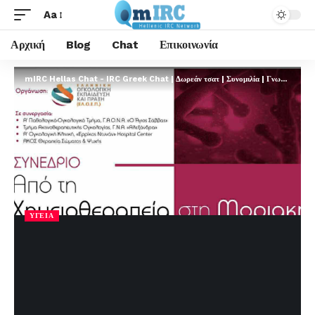
Aa
Αρχική
Blog
Chat
Επικοινωνία
mIRC Hellas Chat - IRC Greek Chat | Δωρεάν τσατ | Συνομιλία | Γνωριμίες | FREE
ΥΓΕΊΑ