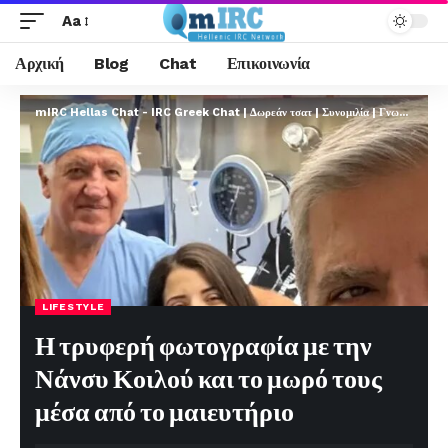
Aa
Αρχική
Blog
Chat
Επικοινωνία
mIRC Hellas Chat - IRC Greek Chat | Δωρεάν τσατ | Συνομιλία | Γνωριμίες | FREE
LIFESTYLE
Η τρυφερή φωτογραφία με την
Νάνσυ Κοιλού και το μωρό τους
μέσα από το μαιευτήριο