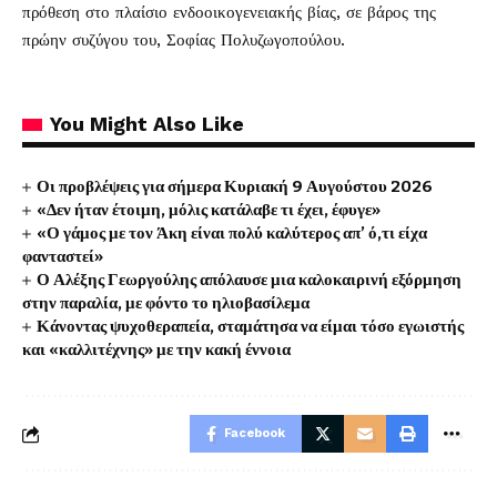
πρόθεση στο πλαίσιο ενδοοικογενειακής βίας, σε βάρος της
πρώην συζύγου του, Σοφίας Πολυζωγοπούλου.
You Might Also Like
Οι προβλέψεις για σήμερα Κυριακή 9 Αυγούστου 2026
«Δεν ήταν έτοιμη, μόλις κατάλαβε τι έχει, έφυγε»
«Ο γάμος με τον Άκη είναι πολύ καλύτερος απ’ ό,τι είχα
φανταστεί»
Ο Αλέξης Γεωργούλης απόλαυσε μια καλοκαιρινή εξόρμηση
στην παραλία, με φόντο το ηλιοβασίλεμα
Κάνοντας ψυχοθεραπεία, σταμάτησα να είμαι τόσο εγωιστής
και «καλλιτέχνης» με την κακή έννοια
Facebook