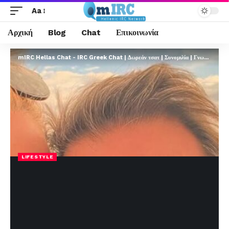
Aa
Αρχική
Blog
Chat
Επικοινωνία
mIRC Hellas Chat - IRC Greek Chat | Δωρεάν τσατ | Συνομιλία | Γνωριμίες | FREE
LIFESTYLE