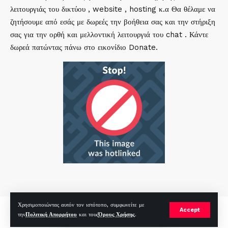
λειτουργιάς του δικτύου , website , hosting κ.α Θα θέλαμε να
ζητήσουμε από εσάς με δωρεές την βοήθεια σας και την στήριξη
σας για την ορθή και μελλοντική λειτουργιά του chat . Κάντε
δωρεά πατώντας πάνω στο εικονίδιο Donate.
Χρησιμοποιώντας αυτόν τον ιστότοπο, συμφωνείτε με
mirc.gr 2023 Copyright %year%, All Rights Reserved |
by
Sp
|
Accept
την
Πολιτική Απορρήτου
και τους
Όρους Χρήσης
.
Hosted by
RealHosting