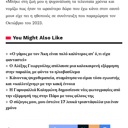
«Μπήκε στη ζωή μου η ψυχανάλυση τα τελευταία χρόνια και
νομίζω πως ήταν το ωραιότερο δώρο που έχω κάνει στον εαυτό
μου» είχε πει η ηθοποιός σε συνέντευξη που παραχώρησε τον
Οκτώβριο του 2023.
You Might Also Like
«Ο γάμος με τον Άκη είναι πολύ καλύτερος απ’ ό,τι είχα
φανταστεί»
Ο Αλέξης Γεωργούλης απόλαυσε μια καλοκαιρινή εξόρμηση
στην παραλία, με φόντο το ηλιοβασίλεμα
Κάνοντας ψυχοθεραπεία, σταμάτησα να είμαι τόσο εγωιστής
και «καλλιτέχνης» με την κακή έννοια
Η Γαρυφαλλιά Καληφώνη δημοσίευσε νέες φωτογραφίες από
την εξόρμησή της στην Πάρο με τους φίλους της
O σύζυγος μου, μου έστελνε 17 λευκά τριαντάφυλλα για έναν
χρόνο