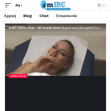
Aa
Αρχική
Blog
Chat
Επικοινωνία
mIRC Hellas Chat - IRC Greek Chat | Δωρεάν τσατ | Συνομιλία | Γνωριμίες | FREE
LIFESTYLE