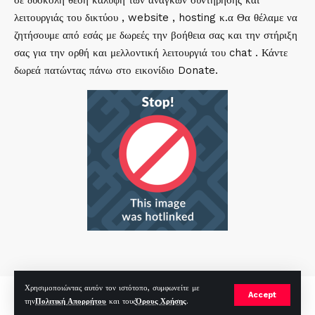
σε δύσκολη θέση κάλυψη των αναγκών συντήρησης και
λειτουργιάς του δικτύου , website , hosting κ.α Θα θέλαμε να
ζητήσουμε από εσάς με δωρεές την βοήθεια σας και την στήριξη
σας για την ορθή και μελλοντική λειτουργιά του chat . Κάντε
δωρεά πατώντας πάνω στο εικονίδιο Donate.
Χρησιμοποιώντας αυτόν τον ιστότοπο, συμφωνείτε με
mirc.gr 2023 Copyright %year%, All Rights Reserved |
by
Sp
|
Accept
την
Πολιτική Απορρήτου
και τους
Όρους Χρήσης
.
Hosted by
RealHosting