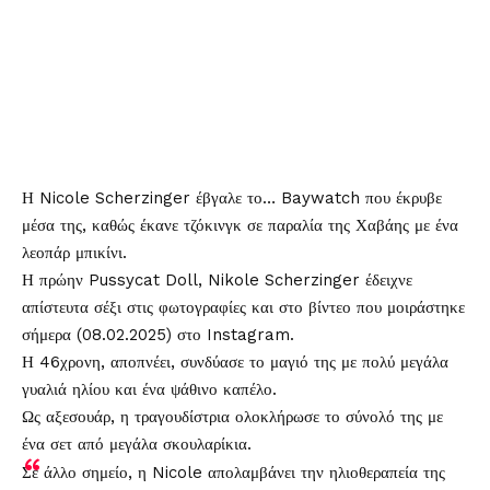
Η
Nicole Scherzinger
έβγαλε το… Baywatch που έκρυβε
μέσα της, καθώς έκανε τζόκινγκ σε παραλία της Χαβάης με ένα
λεοπάρ μπικίνι.
Η πρώην Pussycat Doll, Nikole Scherzinger έδειχνε
απίστευτα σέξι στις φωτογραφίες και στο βίντεο που μοιράστηκε
σήμερα (08.02.2025) στο Instagram.
Η 46χρονη, αποπνέει, συνδύασε το μαγιό της με πολύ μεγάλα
γυαλιά ηλίου και ένα ψάθινο καπέλο.
Ως αξεσουάρ, η τραγουδίστρια ολοκλήρωσε το σύνολό της με
ένα σετ από μεγάλα σκουλαρίκια.
Σε άλλο σημείο, η Nicole απολαμβάνει την ηλιοθεραπεία της