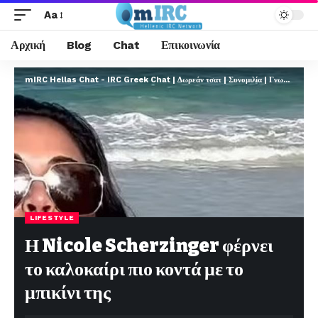
Aa
Αρχική
Blog
Chat
Επικοινωνία
mIRC Hellas Chat - IRC Greek Chat | Δωρεάν τσατ | Συνομιλία | Γνωριμίες | FREE
LIFESTYLE
Η Nicole Scherzinger φέρνει
το καλοκαίρι πιο κοντά με το
μπικίνι της