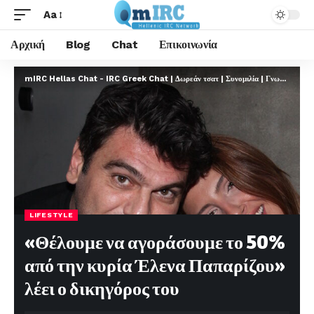
Aa
Αρχική
Blog
Chat
Επικοινωνία
mIRC Hellas Chat - IRC Greek Chat | Δωρεάν τσατ | Συνομιλία | Γνωριμίες | FREE
LIFESTYLE
«Θέλουμε να αγοράσουμε το 50%
από την κυρία Έλενα Παπαρίζου»
λέει ο δικηγόρος του