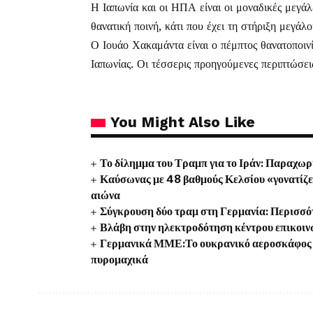
Η Ιαπωνία και οι ΗΠΑ είναι οι μοναδικές μεγάλ
θανατική ποινή, κάτι που έχει τη στήριξη μεγάλ
Ο Ιουάο Χακαμάντα είναι ο πέμπτος θανατοποινί
Ιαπωνίας. Οι τέσσερις προηγούμενες περιπτώσει
You Might Also Like
Το δίλημμα του Τραμπ για το Ιράν: Παραχωρή
Καύσωνας με 48 βαθμούς Κελσίου «γονατίζει»
αιώνα
Σύγκρουση δύο τραμ στη Γερμανία: Περισσότ
Βλάβη στην ηλεκτροδότηση κέντρου επικοιν
Γερμανικά ΜΜΕ:Το ουκρανικό αεροσκάφος κ
πυρομαχικά