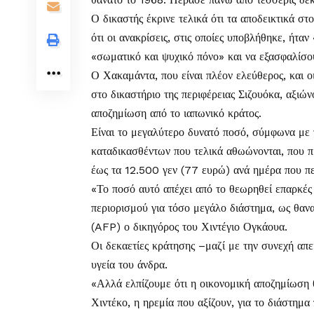
Ο δικαστής έκρινε τελικά ότι τα αποδεικτικά σ
ότι οι ανακρίσεις, στις οποίες υποβλήθηκε, ήτα
«σωματικό και ψυχικό πόνο» και να εξασφαλίσου
Ο Χακαμάντα, που είναι πλέον ελεύθερος, και ο
στο δικαστήριο της περιφέρειας Σιζουόκα, αξιώ
αποζημίωση από το ιαπωνικό κράτος.
Είναι το μεγαλύτερο δυνατό ποσό, σύμφωνα με 
καταδικασθέντων που τελικά αθωώνονται, που 
έως τα 12.500 γεν (77 ευρώ) ανά ημέρα που π
«Το ποσό αυτό απέχει από το θεωρηθεί επαρκές
περιορισμού για τόσο μεγάλο διάστημα, ως θαν
(AFP) ο δικηγόρος του Χιντέγιο Ογκάουα.
Οι δεκαετίες κράτησης –μαζί με την συνεχή απε
υγεία του άνδρα.
«Αλλά ελπίζουμε ότι η οικονομική αποζημίωση 
Χιντέκο, η ηρεμία που αξίζουν, για το διάστη