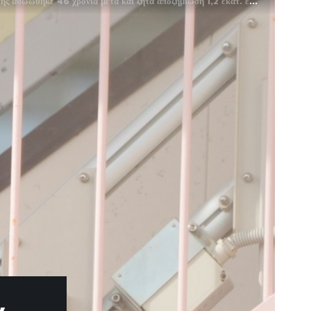
θωώθηκε 46 χρόνια μετά και ζητά αποζημίωση 1,2 εκατ. ευρώ από το κράτος