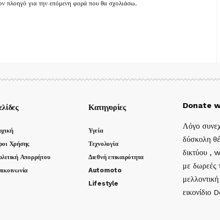
τον πλοηγό για την επόμενη φορά που θα σχολιάσω.
Donate w
ελίδες
Κατηγορίες
Λόγο συνεχ
ρχική
Υγεία
δύσκολη θέ
ροι Χρήσης
Τεχνολογία
δικτύου , 
ολιτική Απορρήτου
Διεθνή επικαιρότητα
με δωρεές τ
πικοινωνία
Automoto
μελλοντική
Lifestyle
εικονίδιο 