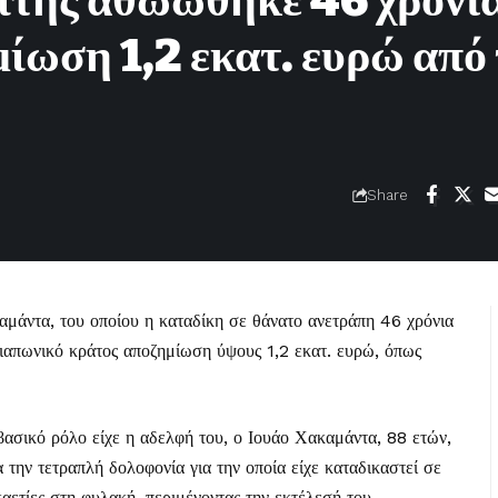
ίτης αθωώθηκε 46 χρόνι
μίωση 1,2 εκατ. ευρώ από 
Share
αμάντα, του οποίου η καταδίκη σε θάνατο ανετράπη 46 χρόνια
 ιαπωνικό κράτος αποζημίωση ύψους 1,2 εκατ. ευρώ, όπως
βασικό ρόλο είχε η αδελφή του, ο Ιουάο Χακαμάντα, 88 ετών,
την τετραπλή δολοφονία για την οποία είχε καταδικαστεί σε
ετίες στη φυλακή, περιμένοντας την εκτέλεσή του.