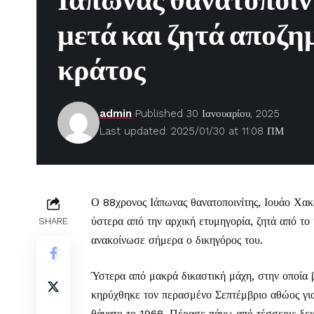
Ιάπωνας θανατοποιν
μετά και ζητά αποζη
κράτος
admin
Published 30 Ιανουαρίου, 2025
Last updated: 2025/01/30 at 11:08 ΠΜ
Ο 88χρονος Ιάπωνας θανατοποινίτης, Ιουάο Χακ
ύστερα από την αρχική ετυμηγορία, ζητά από το
SHARE
ανακοίνωσε σήμερα ο δικηγόρος του.
Ύστερα από μακρά δικαστική μάχη, στην οποία 
κηρύχθηκε τον περασμένο Σεπτέμβριο αθώος για 
θάνατο το 1968. Πέρασε πάνω από τέσσερις δεκα