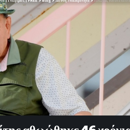
α | Γνωριμίες | FREE
>
Blog
>
Διεθνή επικαιρότητα
>
Ιάπωνας θανατοποινίτης α