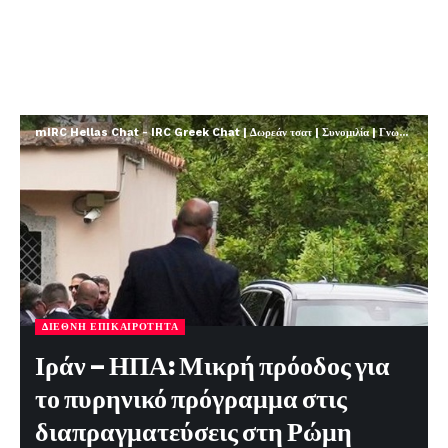
mIRC Hellas Chat - IRC Greek Chat | Δωρεάν τσατ | Συνομιλία | Γνωριμίες | FREE
ΔΙΕΘΝΉ ΕΠΙΚΑΙΡΌΤΗΤΑ
Ιράν – ΗΠΑ: Μικρή πρόοδος για
το πυρηνικό πρόγραμμα στις
διαπραγματεύσεις στη Ρώμη