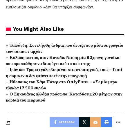
εμπλουτίζει ουράνιο «δεν θα υπάρξει συμφωνία».
You Might Also Like
Ταϊλάνδη: Συνελήφθη άνδρας που άνοιξε πυρ μέσα σε γραφείο
των τοπικών αρχών
Κόλαση φωτιάς στον Καναδά: Νεκρή μία 80χρονη γυναίκα
που προσπάθησε να διαφύγει από το σπίτι της
Ιράν και Τραμπ εγκλωβισμένοι στις στρατηγικές τους – Γιατί
η συμφωνία δεν φτάνει ποτέ στην υπογραφή
Ηθοποιός του Χάρι Πότερ στο OnlyFans – «Σε μία μέρα
έβγαλα 17.500 ευρώ»
Ο Σηκουάνας αλλάζει πρόσωπο: Καταδύσεις 20 μέτρων στην
καρδιά του Παρισιού
Facebook