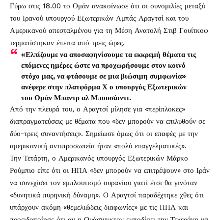
Γύρω στις 18.00 το Ομάν ανακοίνωσε ότι οι συνομιλίες μεταξύ
του Ιρανού υπουργού Εξωτερικών Αμπάς Αραγτσί και του
Αμερικανού απεσταλμένου για τη Μέση Ανατολή Στιβ Γουίτκοφ
τερματίστηκαν έπειτα από τρεις ώρες.
«Ελπίζουμε να αποσαφηνίσουμε τα εκκρεμή θέματα τις
επόμενες ημέρες ώστε να προχωρήσουμε στον κοινό
στόχο μας, να φτάσουμε σε μια βιώσιμη συμφωνία»
ανέφερε στην πλατφόρμα Χ ο υπουργός Εξωτερικών
του Ομάν Μπαντρ αλ Μπουσάιντι.
Από την πλευρά του, ο Αραγτσί μίλησε για «περίπλοκες»
διαπραγματεύσεις με θέματα που «δεν μπορούν να επιλυθούν σε
δύο-τρεις συναντήσεις». Σημείωσε όμως ότι οι επαφές με την
αμερικανική αντιπροσωπεία ήταν «πολύ επαγγελματικές».
Την Τετάρτη, ο Αμερικανός υπουργός Εξωτερικών Μάρκο
Ρούμπιο είπε ότι οι ΗΠΑ «δεν μπορούν να επιτρέψουν» στο Ιράν
να συνεχίσει τον εμπλουτισμό ουρανίου γιατί έτσι θα γινόταν
«δυνητικά πυρηνική δύναμη». Ο Αραγτσί παραδέχτηκε χθες ότι
υπάρχουν ακόμη «θεμελιώδεις διαφωνίες» με τις ΗΠΑ και
προειδοποίησε ότι αν η Ουάσινγκτον εμποδίσει την Τεχεράνη να