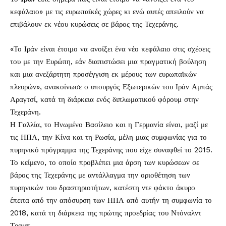
κεφάλαιο» με τις ευρωπαϊκές χώρες κι ενώ αυτές απειλούν να
επιβάλουν εκ νέου κυρώσεις σε βάρος της Τεχεράνης.
«Το Ιράν είναι έτοιμο να ανοίξει ένα νέο κεφάλαιο στις σχέσεις
του με την Ευρώπη, εάν διαπιστώσει μια πραγματική βούληση
και μια ανεξάρτητη προσέγγιση εκ μέρους των ευρωπαϊκών
πλευρών», ανακοίνωσε ο υπουργός Εξωτερικών του Ιράν Αμπάς
Αραγτσί, κατά τη διάρκεια ενός διπλωματικού φόρουμ στην
Τεχεράνη.
Η Γαλλία, το Ηνωμένο Βασίλειο και η Γερμανία είναι, μαζί με
τις ΗΠΑ, την Κίνα και τη Ρωσία, μέλη μιας συμφωνίας για το
πυρηνικό πρόγραμμα της Τεχεράνης που είχε συναφθεί το 2015.
Το κείμενο, το οποίο προβλέπει μια άρση των κυρώσεων σε
βάρος της Τεχεράνης με αντάλλαγμα την οριοθέτηση των
πυρηνικών του δραστηριοτήτων, κατέστη ντε φάκτο άκυρο
έπειτα από την απόσυρση των ΗΠΑ από αυτήν τη συμφωνία το
2018, κατά τη διάρκεια της πρώτης προεδρίας του Ντόναλντ
Τραμπ.