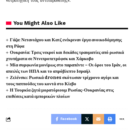
«στρατηγική τους αντιπαράθεσης».
You Might Also Like
Γάζα: Νετανιάχου και Κατζ ενέκριναν έργα ανοικοδόμησης
στη Ράφα
Ουκρανία: Τρεις νεκροί και δεκάδες τραυματίες από ρωσικά
χτυπήματα σε Ντνιπροπετρόφσκ και Χάρκοβο
Μία συμφωνία μονίμως στο παραπέντε – Οι όροι του Ιράν, οι
απειλές των ΗΠΑ και το απρόβλεπτο Ισραήλ
Ζελένσκι: Ρωσικά drones σκότωσαν τρίχρονο αγόρι και
τους παππούδες του κοντά στο Κίεβο
Η Τουρκία ζητά μορατόριουμ Ρωσίας-Ουκρανίας στις
επιθέσεις κατά εμπορικών πλοίων
Facebook