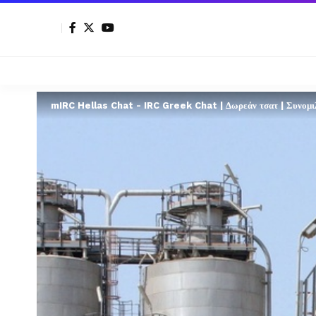
mIRC Hellas Chat - IRC Greek Chat | Δωρεάν τσατ | Συνομιλί