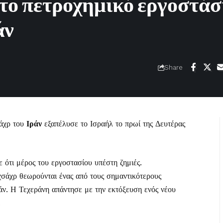
το πετροχημικό εργοστάσ
άν
Share
άχρ του
Ιράν
εξαπέλυσε το Ισραήλ το πρωί της Δευτέρας
 ότι μέρος του εργοστασίου υπέστη ζημιές.
άχρ θεωρούνται ένας από τους σημαντικότερους
άν. Η Τεχεράνη απάντησε με την εκτόξευση ενός νέου
.