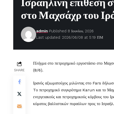
Ισραηλινή επίθεση σ
στο Μαχσάχρ του Ιρ
admin
Published 8 Ιουνίου, 2026
Last updated: 2026/06/08 at 5:19 ΠΜ
Πλήγμα στο πετροχημικό εργοστάσιο στο Μαχσ
(8/6).
SHARE
Ιρανός αξιωματούχος μιλώντας στο Fars δήλωσε
Tο πετροχημικό συγκρότημα Karun και το Μαχσ
ενεργειακούς και πετροχημικούς κόμβους του Ιρ
κύματος βαλλιστικών πυραύλων προς το Ισραήλ