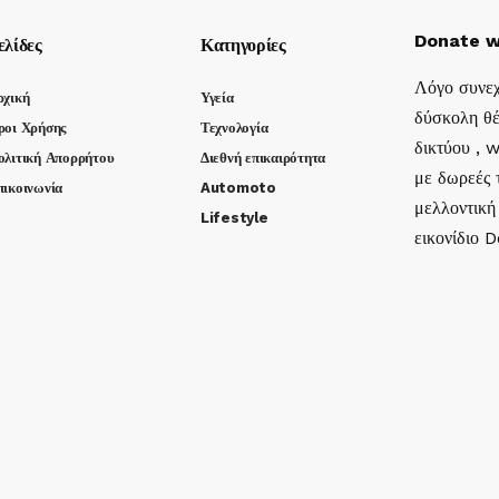
Donate w
ελίδες
Κατηγορίες
Λόγο συνεχ
ρχική
Υγεία
δύσκολη θέ
ροι Χρήσης
Τεχνολογία
δικτύου , 
ολιτική Απορρήτου
Διεθνή επικαιρότητα
με δωρεές τ
πικοινωνία
Automoto
μελλοντική
Lifestyle
εικονίδιο 