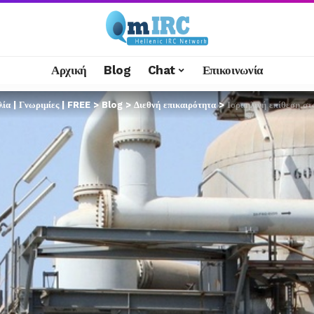
Αρχική
Blog
Chat
Επικοινωνία
α | Γνωριμίες | FREE
>
Blog
>
Διεθνή επικαιρότητα
>
Ισραηλινή επίθεση σ