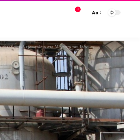
9
Aa
το πετροχημικό εργοστάσιο στο Μαχσάχρ του Ιράν