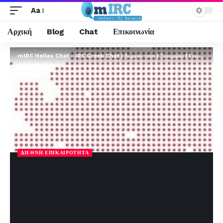
Aa
Αρχική
Blog
Chat
Επικοινωνία
mIRC Hellas Chat - IRC Greek Chat | Δωρεάν τσατ | Συνομιλία | Γνωριμίες | FREE
ΔΙΕΘΝΉ ΕΠΙΚΑΙΡΌΤΗΤΑ