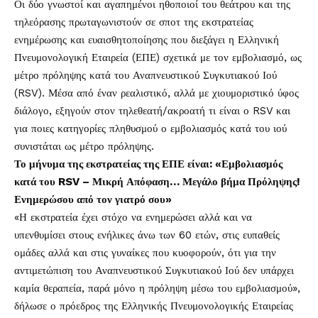
Οι δύο γνωστοί και αγαπημένοι ηθοποιοί του θεάτρου και της
τηλεόρασης πρωταγωνιστούν σε σποτ της εκστρατείας
ενημέρωσης και ευαισθητοποίησης που διεξάγει η Ελληνική
Πνευμονολογική Εταιρεία (ΕΠΕ) σχετικά με τον εμβολιασμό, ως
μέτρο πρόληψης κατά του Αναπνευστικού Συγκυτιακού Ιού
(RSV). Μέσα από έναν ρεαλιστικό, αλλά με χιουμοριστικό ύφος
διάλογο, εξηγούν στον τηλεθεατή/ακροατή τι είναι ο RSV και
για ποιες κατηγορίες πληθυσμού ο εμβολιασμός κατά του ιού
συνιστάται ως μέτρο πρόληψης.
Το μήνυμα της εκστρατείας της ΕΠΕ είναι: «Εμβολιασμός
κατά του RSV – Μικρή Απόφαση… Μεγάλο βήμα Πρόληψης!
Ενημερώσου από τον γιατρό σου»
«Η εκστρατεία έχει στόχο να ενημερώσει αλλά και να
υπενθυμίσει στους ενήλικες άνω των 60 ετών, στις ευπαθείς
ομάδες αλλά και στις γυναίκες που κυοφορούν, ότι για την
αντιμετώπιση του Αναπνευστικού Συγκυτιακού Ιού δεν υπάρχει
καμία θεραπεία, παρά μόνο η πρόληψη μέσω του εμβολιασμού»,
δήλωσε ο πρόεδρος της Ελληνικής Πνευμονολογικής Εταιρείας