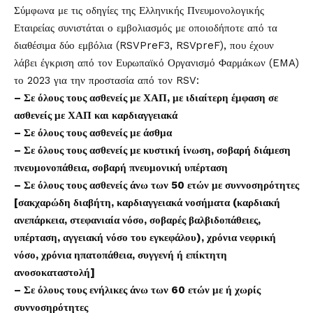
Σύμφωνα με τις οδηγίες της Ελληνικής Πνευμονολογικής
Εταιρείας συνιστάται ο εμβολιασμός με οποιοδήποτε από τα
διαθέσιμα δύο εμβόλια (RSVPreF3, RSVpreF), που έχουν
λάβει έγκριση από τον Ευρωπαϊκό Οργανισμό Φαρμάκων (EMA)
το 2023 για την προστασία από τον RSV:
– Σε όλους τους ασθενείς με ΧΑΠ, με ιδιαίτερη έμφαση σε
ασθενείς με ΧΑΠ και καρδιαγγειακά
– Σε όλους τους ασθενείς με άσθμα
– Σε όλους τους ασθενείς με κυστική ίνωση, σοβαρή διάμεση
πνευμονοπάθεια, σοβαρή πνευμονική υπέρταση
– Σε όλους τους ασθενείς άνω των 50 ετών με συννοσηρότητες
[σακχαρώδη διαβήτη, καρδιαγγειακά νοσήματα (καρδιακή
ανεπάρκεια, στεφανιαία νόσο, σοβαρές βαλβιδοπάθειες,
υπέρταση, αγγειακή νόσο του εγκεφάλου), χρόνια νεφρική
νόσο, χρόνια ηπατοπάθεια, συγγενή ή επίκτητη
ανοσοκαταστολή]
– Σε όλους τους ενήλικες άνω των 60 ετών με ή χωρίς
συννοσηρότητες