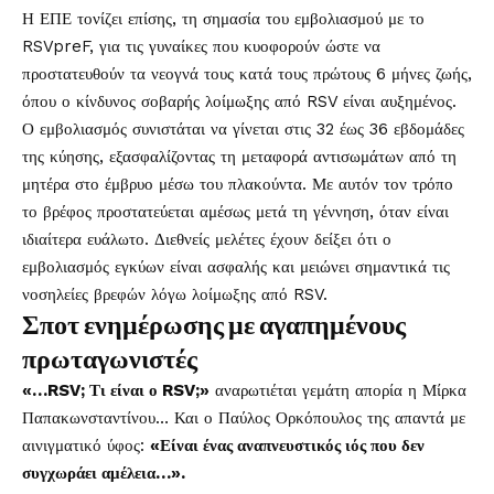
Η ΕΠΕ τονίζει επίσης, τη σημασία του εμβολιασμού με το
RSVpreF, για τις γυναίκες που κυοφορούν ώστε να
προστατευθούν τα νεογνά τους κατά τους πρώτους 6 μήνες ζωής,
όπου ο κίνδυνος σοβαρής λοίμωξης από RSV είναι αυξημένος.
Ο εμβολιασμός συνιστάται να γίνεται στις 32 έως 36 εβδομάδες
της κύησης, εξασφαλίζοντας τη μεταφορά αντισωμάτων από τη
μητέρα στο έμβρυο μέσω του πλακούντα. Με αυτόν τον τρόπο
το βρέφος προστατεύεται αμέσως μετά τη γέννηση, όταν είναι
ιδιαίτερα ευάλωτο. Διεθνείς μελέτες έχουν δείξει ότι ο
εμβολιασμός εγκύων είναι ασφαλής και μειώνει σημαντικά τις
νοσηλείες βρεφών λόγω λοίμωξης από RSV.
Σποτ ενημέρωσης με αγαπημένους
πρωταγωνιστές
«…RSV; Τι είναι ο RSV;»
αναρωτιέται γεμάτη απορία η Μίρκα
Παπακωνσταντίνου… Και ο Παύλος Ορκόπουλος της απαντά με
αινιγματικό ύφος:
«Είναι ένας αναπνευστικός ιός που δεν
συγχωράει αμέλεια…».