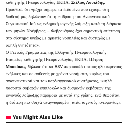
καθηγητής Πνευμονολογίας ΕΚΠΑ,
Στέλιος Λουκίδης
.
Πρόσθεσε ότι «μέχρι σήμερα τα δεδομένα που έχουμε στη
διάθεσή μας δηλώνουν ότι η επίδραση του Αναπνευστικού
Συγκυτιακού Ιού ως ενδημική ιογενής λοίμωξη κατά τη διάρκεια
των μηνών Νοέμβριος – Φεβρουάριος έχει σημαντική επίπτωση
στο σύστημα υγείας με αρκετές νοσηλείες και δυστυχώς με
υψηλή θνητότητα».
Ο Γενικός Γραμματέας της Ελληνικής Πνευμονολογικής
Εταιρείας καθηγητής Πνευμονολογίας ΕΚΠΑ,
Πέτρος
Μπακάκος
, δήλωσε ότι «ο RSV παρουσιάζει στους ηλικιωμένους
ενήλικες και σε ασθενείς με χρόνια νοσήματα, κυρίως του
αναπνευστικού και του καρδιαγγειακού συστήματος, υψηλά
ποσοστά σοβαρών επιπλοκών και δυσμενών εκβάσεων της
ιογενούς λοίμωξης παρόμοια με αυτά της γρίπης, ενώ θεωρείται
η δεύτερη πιο συχνά αναγνωρισμένη αιτία ιογενούς πνευμονίας».
You Might Also Like