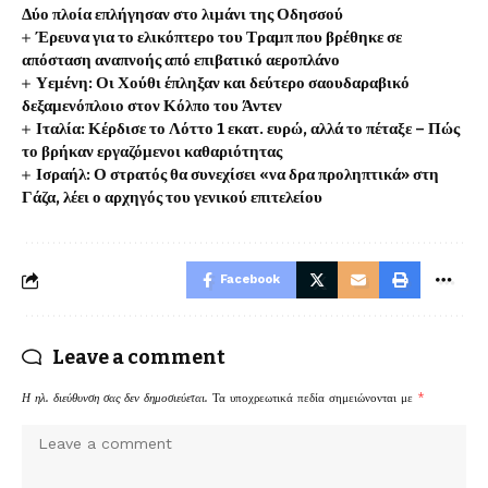
Δύο πλοία επλήγησαν στο λιμάνι της Οδησσού
Έρευνα για το ελικόπτερο του Τραμπ που βρέθηκε σε
απόσταση αναπνοής από επιβατικό αεροπλάνο
Υεμένη: Οι Χούθι έπληξαν και δεύτερο σαουδαραβικό
δεξαμενόπλοιο στον Κόλπο του Άντεν
Ιταλία: Κέρδισε το Λόττο 1 εκατ. ευρώ, αλλά το πέταξε – Πώς
το βρήκαν εργαζόμενοι καθαριότητας
Ισραήλ: Ο στρατός θα συνεχίσει «να δρα προληπτικά» στη
Γάζα, λέει ο αρχηγός του γενικού επιτελείου
Facebook
Leave a comment
Η ηλ. διεύθυνση σας δεν δημοσιεύεται.
Τα υποχρεωτικά πεδία σημειώνονται με
*