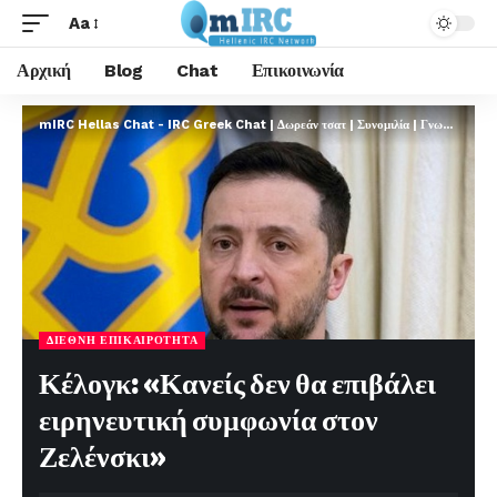
Aa
Αρχική
Blog
Chat
Επικοινωνία
mIRC Hellas Chat - IRC Greek Chat | Δωρεάν τσατ | Συνομιλία | Γνωριμίες | FREE
ΔΙΕΘΝΉ ΕΠΙΚΑΙΡΌΤΗΤΑ
Κέλογκ: «Κανείς δεν θα επιβάλει
ειρηνευτική συμφωνία στον
Ζελένσκι»